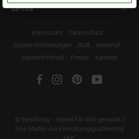
Service
Impressum
Datenschutz
Cookie-Einstellungen
AGB
Widerruf
Barrierefreiheit
Presse
Karriere
© Interliving – Möbel für dich gemacht |
Eine Marke von Einrichtungspartnerring
VME