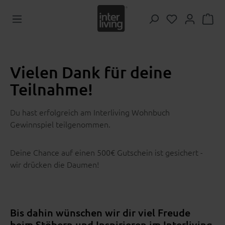
Zum Hauptinhalt springen
Du hast 0 Pr
Vielen Dank für deine
Teilnahme!
Du hast erfolgreich am Interliving Wohnbuch
Gewinnspiel teilgenommen.
Deine Chance auf einen 500€ Gutschein ist gesichert -
wir drücken die Daumen!
Bis dahin wünschen wir dir viel Freude
beim Stöbern und Inspirieren im Interliving