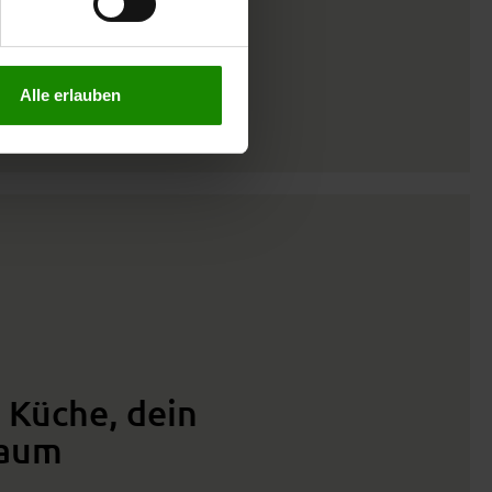
n lesen Sie bitte unsere
Alle erlauben
 Küche, dein
raum