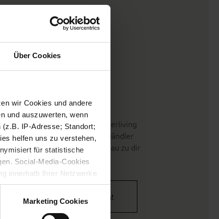
Über Cookies
ltung, Farben &
ialien
tzen wir Cookies und andere
ben, Griffe, Arbeitsplatten und
sen und auszuwerten, wenn
 prägen den Charakter deiner Interliving
(z.B. IP-Adresse; Standort;
insam mit deinem Interliving Händler
ies helfen uns zu verstehen,
n stimmiges Gesamtbild, das genau zu dir
misiert für statistische
gen. Social-Media-Cookies
g innerhalb Ihrer Netzwerke
kies zulassen möchten.
altungsmöglichkeiten entdecken!
verstanden
“, wenn Sie mit
Marketing Cookies
treffen. Sie können eine