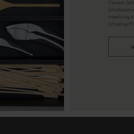
Clevere Sch
Schubladene
Interliving 
schnell griff
H