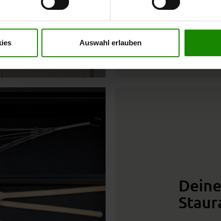
t mit Wirkung für die Zukunft widerrufen. Für weitere Informatione
er Impressum finden Sie
hier
.
ies
Auswahl erlauben
Deine
Stau