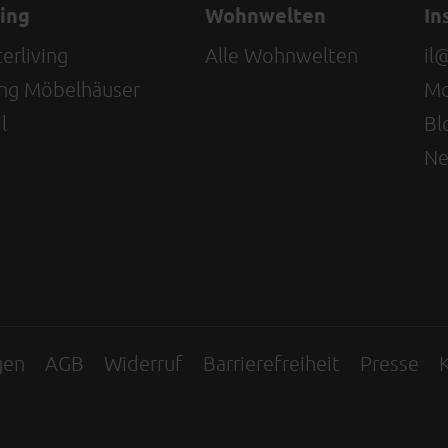
ving
Wohnwelten
In
erliving
Alle Wohnwelten
il
ving Möbelhäuser
Mo
l
Bl
Ne
gen
AGB
Widerruf
Barrierefreiheit
Presse
K