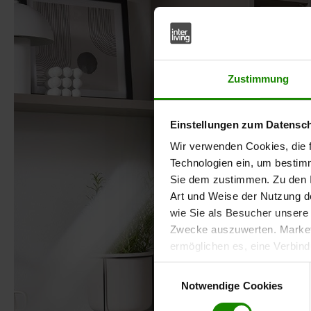
Zustimmung
Einstellungen zum Datensc
Wir verwenden Cookies, die f
Technologien ein, um bestim
Sie dem zustimmen. Zu den I
Art und Weise der Nutzung de
wie Sie als Besucher unsere 
Zwecke auszuwerten. Marketi
ermöglichen es, eine Verbin
anzuzeigen. Sie können frei
Einwilligungsauswahl
Klicken Sie auf „
Ablehnen
“, 
Notwendige Cookies
dem Einsatz aller Cookies ei