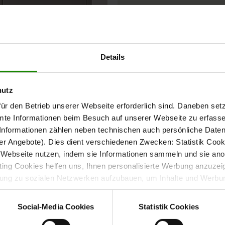
Details
Gesta
Mater
hutz
ür den Betrieb unserer Webseite erforderlich sind. Daneben se
Fronten, Far
mte Informationen beim Besuch auf unserer Webseite zu erfas
Materialien
nformationen zählen neben technischen auch persönliche Daten 
Küche. Geme
r Angebote). Dies dient verschiedenen Zwecken: Statistik Cook
entsteht ei
Webseite nutzen, indem sie Informationen sammeln und sie anony
passt.
ng Cookies helfen uns, Ihnen personalisierte Werbung anzuzei
dung zu sozialen Netzwerken aufzubauen, um Inhalte und Werbun
 entscheiden, welche Kategorien sie neben den notwendigen Coo
Gest
wenn Sie nur notwendige Cookies zulassen wollen, oder auf „
Ein
Social-Media Cookies
Statistik Cookies
nverstanden sind. Über „
Einstellungen
“ können sie eine Auswahl 