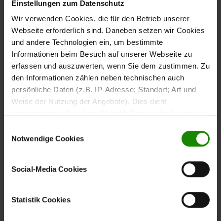
Einstellungen zum Datenschutz
Wir verwenden Cookies, die für den Betrieb unserer
Gütepässe zum
Webseite erforderlich sind. Daneben setzen wir Cookies
Nachlesen
und andere Technologien ein, um bestimmte
Informationen beim Besuch auf unserer Webseite zu
erfassen und auszuwerten, wenn Sie dem zustimmen. Zu
Du möchtest es ganz genau wissen? Dann schau
den Informationen zählen neben technischen auch
in unsere Gütepässe im Downloadbereich. Dort
persönliche Daten (z.B. IP-Adresse; Standort; Art und
findest du alle Details zu Materialien, Qualität
Weise der Nutzung der Angebote). Dies dient
und geprüfter Sicherheit – ganz transparent und
verschiedenen Zwecken: Statistik Cookies helfen uns zu
einfach zum Herunterladen.
verstehen, wie Sie als Besucher unsere Webseite
Einwilligungsauswahl
nutzen, indem sie Informationen sammeln und sie
Notwendige Cookies
anonymisiert für statistische Zwecke auszuwerten.
Gütepässe für Sofas
Marketing Cookies helfen uns, Ihnen personalisierte
Social-Media Cookies
Werbung anzuzeigen. Social-Media-Cookies ermöglichen
es, eine Verbindung zu sozialen Netzwerken aufzubauen,
um Inhalte und Werbung innerhalb Ihrer Netzwerke
Statistik Cookies
Gütepässe für Küchen
anzuzeigen. Sie können frei entscheiden, welche
Kategorien sie neben den notwendigen Cookies zulassen