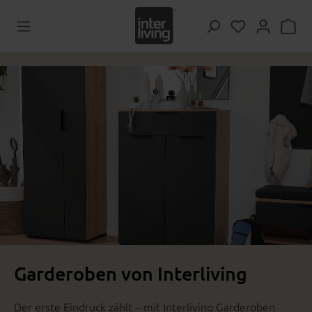
Zum Hauptinhalt springen
Du hast 0 Pr
Garderoben von Interliving
Der erste Eindruck zählt – mit Interliving Garderoben