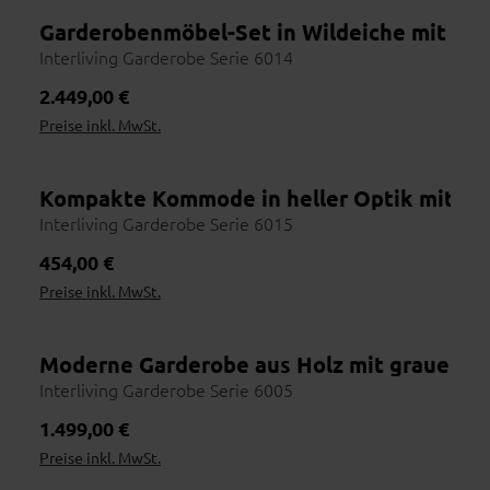
dich und dein Möbelstück kennt – mit Namen, Gesicht und
Erfahrung.
Garderobenmöbel-Set in Wildeiche mit pra
Interliving Garderobe Serie 6014
Regulärer Preis:
2.449,00 €
Preise inkl. MwSt.
Online entdecken
1
Vorab inspirieren lassen
Händler finden
Kompakte Kommode in heller Optik mit zw
2
Nutze die Händlersuche
Interliving Garderobe Serie 6015
Vor Ort erleben
3
Regulärer Preis:
454,00 €
Stoffe & Farben prüfen
Preise inkl. MwSt.
Beraten lassen
4
Maße, Materialien, Lieferzeit
Bestellen
Moderne Garderobe aus Holz mit grauen F
5
Bequem im Haus abschließen
Interliving Garderobe Serie 6005
Regulärer Preis:
1.499,00 €
Preise inkl. MwSt.