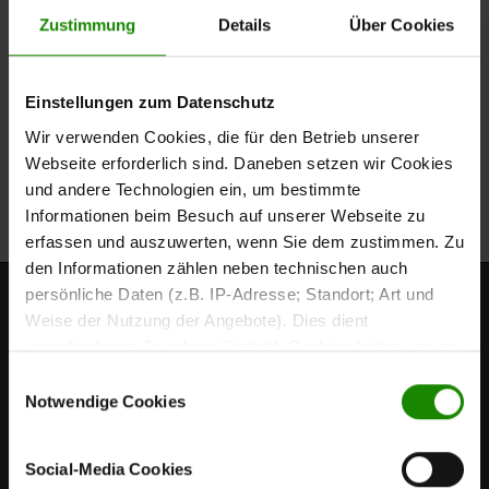
Preise inkl. MwSt.
Topseller
Zustimmung
Details
Über Cookies
Nackenstützkissen mit Tencel-Doppeltuch u
Einstellungen zum Datenschutz
Interliving Nackenstützkissen Serie 9208
Wir verwenden Cookies, die für den Betrieb unserer
Regulärer Preis:
109,00 €
Webseite erforderlich sind. Daneben setzen wir Cookies
Preise inkl. MwSt.
und andere Technologien ein, um bestimmte
Informationen beim Besuch auf unserer Webseite zu
erfassen und auszuwerten, wenn Sie dem zustimmen. Zu
den Informationen zählen neben technischen auch
persönliche Daten (z.B. IP-Adresse; Standort; Art und
Weise der Nutzung der Angebote). Dies dient
verschiedenen Zwecken: Statistik Cookies helfen uns zu
verstehen, wie Sie als Besucher unsere Webseite
Einwilligungsauswahl
nutzen, indem sie Informationen sammeln und sie
Notwendige Cookies
anonymisiert für statistische Zwecke auszuwerten.
Marketing Cookies helfen uns, Ihnen personalisierte
Social-Media Cookies
Werbung anzuzeigen. Social-Media-Cookies ermöglichen