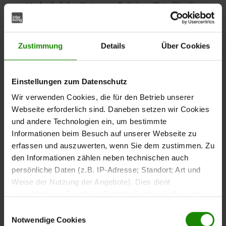
Bieten großzügigen Platz für alles,
Hochschränke:
was du gerne in Reichweite, aber nicht offen
sichtbar haben möchtest. Sie schaffen eine elegante
Lösung für mehr Stauraum ohne Unordnung.
Zustimmung
Details
Über Cookies
Sorgen für ein
Schubladen mit Soft-Close-Funktion:
sanftes und geräuschloses Schließen. Sie
Einstellungen zum Datenschutz
ermöglichen dir einen bequemen Zugriff auf deine
Wir verwenden Cookies, die für den Betrieb unserer
Kosmetik- und Pflegeprodukte, damit du deinen
Webseite erforderlich sind. Daneben setzen wir Cookies
Morgen entspannt beginnen kannst.
und andere Technologien ein, um bestimmte
Informationen beim Besuch auf unserer Webseite zu
Die perfekte Bühne, um dekorative
Offene Regale:
erfassen und auszuwerten, wenn Sie dem zustimmen. Zu
Elemente oder häufig genutzte Dinge stilvoll zu
den Informationen zählen neben technischen auch
präsentieren. Sie verleihen deinem Badezimmer
persönliche Daten (z.B. IP-Adresse; Standort; Art und
eine persönliche Note und schaffen zugleich
Weise der Nutzung der Angebote). Dies dient
praktische Ablageflächen.
verschiedenen Zwecken: Statistik Cookies helfen uns zu
verstehen, wie Sie als Besucher unsere Webseite
Einwilligungsauswahl
nutzen, indem sie Informationen sammeln und sie
Notwendige Cookies
Vereinen praktischen Stauraum mit
Spiegelschränke: