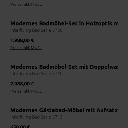
Preise inkl. MwSt.
Modernes Badmöbel-Set in Holzoptik mit 
Wohnbeispiel
Interliving Bad Serie 3730
Regulärer Preis:
1.988,00 €
Preise inkl. MwSt.
Modernes Badmöbel-Set mit Doppelwascht
Wohnbeispiel
Interliving Bad Serie 3710
Regulärer Preis:
2.088,00 €
Preise inkl. MwSt.
Modernes Gästebad-Möbel mit Aufsatzwas
Wohnbeispiel
Interliving Bad Serie 3715
Regulärer Preis:
658,00 €