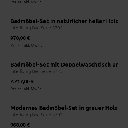
Preise inkl. MwSt.
Online entdecken
1
Vorab inspirieren lassen
Händler finden
Badmöbel-Set in natürlicher heller Holzop
2
Nutze die Händlersuche
Wohnbeispiel
Interliving Bad Serie 3702
Vor Ort erleben
3
Regulärer Preis:
978,00 €
Stoffe & Farben prüfen
Preise inkl. MwSt.
Beraten lassen
4
Maße, Materialien, Lieferzeit
Bestellen
Badmöbel-Set mit Doppelwaschtisch und z
5
Bequem im Haus abschließen
Wohnbeispiel
Interliving Bad Serie 3725
Regulärer Preis:
2.217,00 €
Preise inkl. MwSt.
Modernes Badmöbel-Set in grauer Holzopt
Online erhältlich
Wohnbeispiel
Interliving Bad Serie 3702
Regulärer Preis:
968,00 €