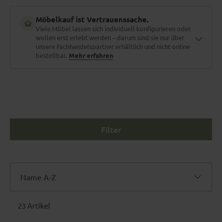
Möbelkauf ist Vertrauenssache.
Viele Möbel lassen sich individuell konfigurieren oder
wollen erst erlebt werden – darum sind sie nur über
unsere Fachhandelspartner erhältlich und nicht online
bestellbar.
Mehr erfahren
Material zum Anfassen
Stoffe und Holzarten erlebt man nicht am Bildschirm. Polster
fühlen, Nähte prüfen, Farben im Tageslicht sehen.
Filter
Maßgefertigt für dich
Name A-Z
Größe, Bezug, Funktionen, Farbe – fast jedes Möbelstück lässt
sich individuell konfigurieren. Dein Berater vor Ort kennt jede
Name A-Z
Option.
23 Artikel