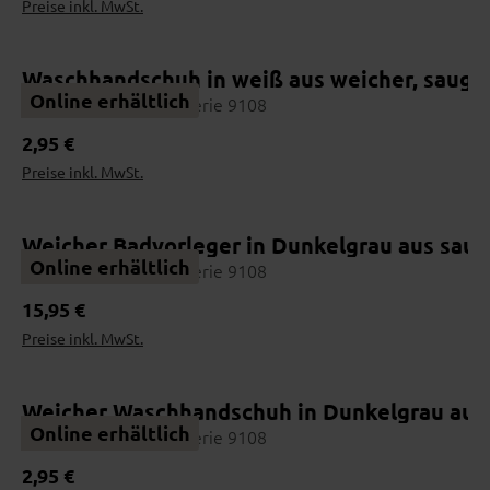
Preise inkl. MwSt.
Waschhandschuh in weiß aus weicher, saugf
Online erhältlich
Interliving Handtuch Serie 9108
Regulärer Preis:
2,95 €
Preise inkl. MwSt.
Weicher Badvorleger in Dunkelgra
Online erhältlich
Interliving Handtuch Serie 9108
Regulärer Preis:
15,95 €
Preise inkl. MwSt.
Weicher Waschhandschuh in Dunkelgrau aus
Online erhältlich
Interliving Handtuch Serie 9108
Regulärer Preis:
2,95 €