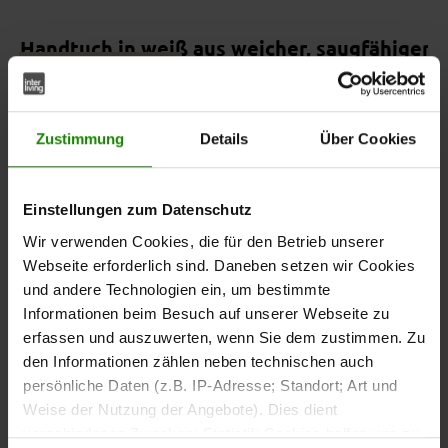
Handtuch in weiß aus weicher, saugfähiger
Online erhältlich
Interliving Handtuch Serie 9108
Regulärer Preis:
15,95 €
Preise inkl. MwSt.
Zustimmung
Details
Über Cookies
Hellgrauer Badvorleger aus besonders weich
Einstellungen zum Datenschutz
Online erhältlich
Interliving Handtuch Serie 9108
Wir verwenden Cookies, die für den Betrieb unserer
Regulärer Preis:
15,95 €
Webseite erforderlich sind. Daneben setzen wir Cookies
Preise inkl. MwSt.
und andere Technologien ein, um bestimmte
Informationen beim Besuch auf unserer Webseite zu
erfassen und auszuwerten, wenn Sie dem zustimmen. Zu
Hellgrauer Waschhandschuh aus besonders w
den Informationen zählen neben technischen auch
Online erhältlich
Interliving Handtuch Serie 9108
persönliche Daten (z.B. IP-Adresse; Standort; Art und
Regulärer Preis:
2,95 €
Weise der Nutzung der Angebote). Dies dient
verschiedenen Zwecken: Statistik Cookies helfen uns zu
Preise inkl. MwSt.