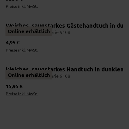
Preise inkl. MwSt.
Weiches, saugstarkes Gästehandtuch in du
Online erhältlich
Interliving Handtuch Serie 9108
Regulärer Preis:
4,95 €
Preise inkl. MwSt.
Weiches, saugstarkes Handtuch in dunklem 
Online erhältlich
Interliving Handtuch Serie 9108
Regulärer Preis:
15,95 €
Preise inkl. MwSt.