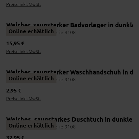
Preise inkl. MwSt.
Weicher, saugstarker Badvorleger in dunkl
Online erhältlich
Interliving Handtuch Serie 9108
Regulärer Preis:
15,95 €
Preise inkl. MwSt.
Weicher, saugstarker Waschhandschuh in d
Online erhältlich
Interliving Handtuch Serie 9108
Regulärer Preis:
2,95 €
Preise inkl. MwSt.
Weiches, saugstarkes Duschtuch in dunklem
Online erhältlich
Interliving Handtuch Serie 9108
Regulärer Preis:
32,95 €