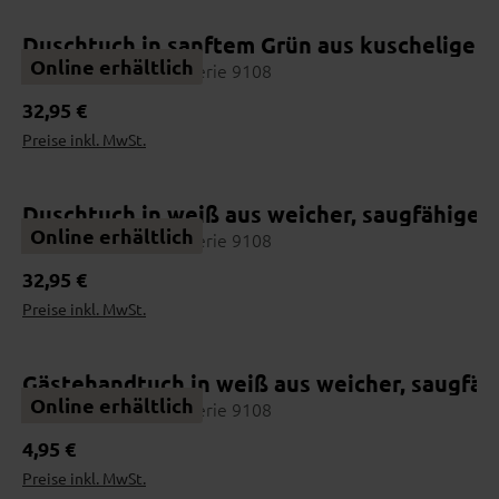
Duschtuch in sanftem Grün aus kuscheliger,
Online erhältlich
Interliving Handtuch Serie 9108
Regulärer Preis:
32,95 €
Preise inkl. MwSt.
Online erhältlich
Duschtuch in weiß aus weicher, saugfähiger
Online erhältlich
Interliving Handtuch Serie 9108
Regulärer Preis:
32,95 €
Preise inkl. MwSt.
Gästehandtuch in weiß aus weicher, saugfä
Online erhältlich
Interliving Handtuch Serie 9108
Regulärer Preis:
4,95 €
Preise inkl. MwSt.