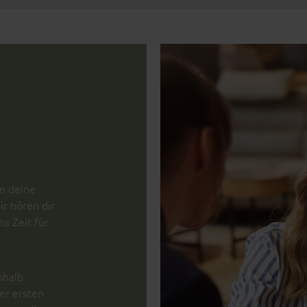
um deine
r hören dir
s Zeit für
shalb
der ersten