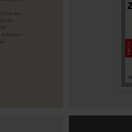
st bei den
 Studie
000
 Anbietern
et.