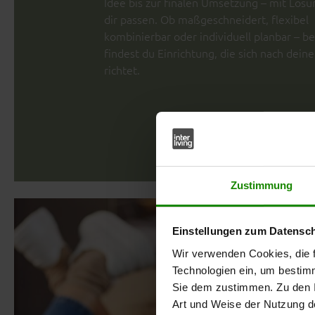
Idee bis zur finalen Umsetzung – mit Lösu
dir passen. Ob maßgeschneidert, flexibel
kombinierbar oder individuell planbar – bei
findest du Einrichtung, die sich nach dei
richtet.
Zustimmung
Einstellungen zum Datensc
Wir verwenden Cookies, die f
Technologien ein, um bestim
Sie dem zustimmen. Zu den I
Art und Weise der Nutzung de