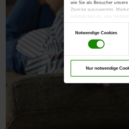
wie Sie als Besucher unsere 
Zwecke auszuwerten. Marketi
ermöglichen es, eine Verbin
anzuzeigen. Sie können frei
Einwilligungsauswahl
Klicken Sie auf „
Ablehnen
“, 
Notwendige Cookies
dem Einsatz aller Cookies ei
erteilte Einwilligung jederzei
Datenschutzhinweise
. Uns
Nur notwendige Cook