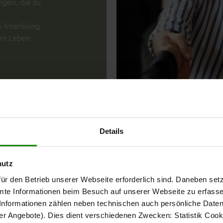
ngen, die zu
 Interliving
nem Leben
Details
Lifes
hutz
ür den Betrieb unserer Webseite erforderlich sind. Daneben se
Ganzh
mte Informationen beim Besuch auf unserer Webseite zu erfas
nformationen zählen neben technischen auch persönliche Daten 
Ob Küche, 
r Angebote). Dies dient verschiedenen Zwecken: Statistik Cook
bei Interli