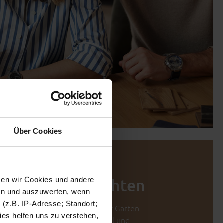
Über Cookies
tyle Partner &
tzen wir Cookies und andere
eitliches Einrichten
sen und auszuwerten, wenn
(z.B. IP-Adresse; Standort;
Wohnzimmer, Schlafzimmer oder Garten –
ies helfen uns zu verstehen,
ving findest du hochwertige Möbel und