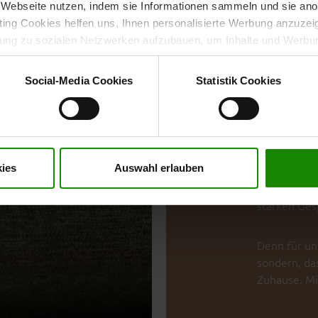
Webseite nutzen, indem sie Informationen sammeln und sie anony
durchdachte
ng Cookies helfen uns, Ihnen personalisierte Werbung anzuzei
Zuhauses. D
dung zu sozialen Netzwerken aufzubauen, um Inhalte und Werbun
Heimtextili
 entscheiden, welche Kategorien sie neben den notwendigen Coo
Wohnstil pe
wenn Sie nur notwendige Cookies zulassen wollen, oder auf „
Ein
Social-Media Cookies
Statistik Cookies
nverstanden sind. Über „
Einstellungen
“ können sie eine Auswahl 
Das Besonde
t mit Wirkung für die Zukunft widerrufen. Für weitere Informatione
bekommst Ins
er Impressum finden Sie
hier
.
Ideen, Tren
viel Gespür 
ies
Auswahl erlauben
Möbelhäuser
mit individ
starken Gesp
Denn für uns
sondern, da
Zuhause. Mi