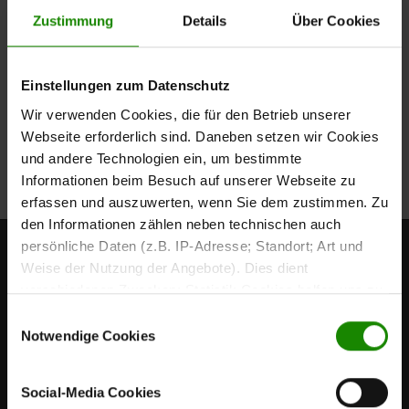
Preise inkl. MwSt.
Topseller
Zustimmung
Details
Über Cookies
Jugendzimmer in Weiß und Eiche mit Kleide
Einstellungen zum Datenschutz
Interliving Jugendzimmer Serie 1702
Wohnbeispiel
Wir verwenden Cookies, die für den Betrieb unserer
Regulärer Preis:
4.854,00 €
Webseite erforderlich sind. Daneben setzen wir Cookies
Preise inkl. MwSt.
und andere Technologien ein, um bestimmte
Informationen beim Besuch auf unserer Webseite zu
erfassen und auszuwerten, wenn Sie dem zustimmen. Zu
den Informationen zählen neben technischen auch
persönliche Daten (z.B. IP-Adresse; Standort; Art und
Weise der Nutzung der Angebote). Dies dient
verschiedenen Zwecken: Statistik Cookies helfen uns zu
verstehen, wie Sie als Besucher unsere Webseite
Einwilligungsauswahl
nutzen, indem sie Informationen sammeln und sie
Notwendige Cookies
anonymisiert für statistische Zwecke auszuwerten.
Marketing Cookies helfen uns, Ihnen personalisierte
Social-Media Cookies
Werbung anzuzeigen. Social-Media-Cookies ermöglichen