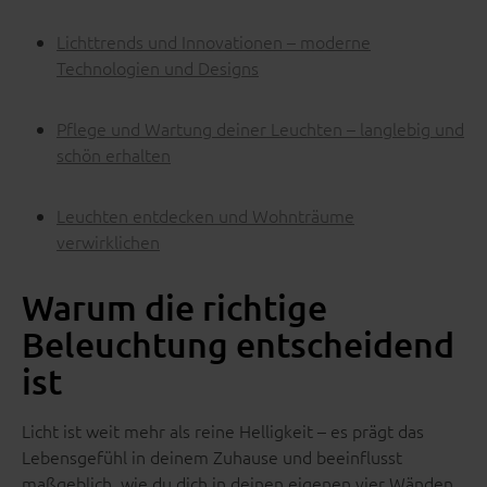
Lichttrends und Innovationen – moderne
Technologien und Designs
Pflege und Wartung deiner Leuchten – langlebig und
schön erhalten
Leuchten entdecken und Wohnträume
verwirklichen
Warum die richtige
Beleuchtung entscheidend
ist
Licht ist weit mehr als reine Helligkeit – es prägt das
Lebensgefühl in deinem Zuhause und beeinflusst
maßgeblich, wie du dich in deinen eigenen vier Wänden