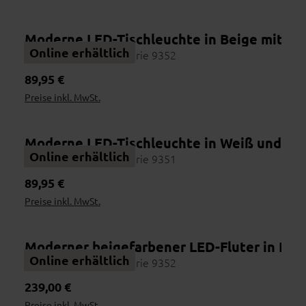
Moderne LED-Tischleuchte in Beige mit fl
Online erhältlich
Interliving Leuchten Serie 9352
Regulärer Preis:
89,95 €
Preise inkl. MwSt.
Moderne LED-Tischleuchte in Weiß und Br
Online erhältlich
Interliving Leuchten Serie 9351
Regulärer Preis:
89,95 €
Preise inkl. MwSt.
Moderner beigefarbener LED-Fluter in Rin
Online erhältlich
Interliving Leuchten Serie 9352
Regulärer Preis:
239,00 €
Preise inkl. MwSt.