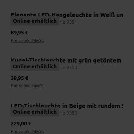
Elegante LED-Hängeleuchte in Weiß und B
Wohnbeispiel
Online erhältlich
Interliving Leuchten Serie 9351
Regulärer Preis:
89,95 €
Preise inkl. MwSt.
Kugel-Tischleuchte mit grün getöntem Gla
Online erhältlich
Interliving Leuchten Serie 9350
Regulärer Preis:
39,95 €
Preise inkl. MwSt.
LED-Tischleuchte in Beige mit rundem Sch
Wohnbeispiel
Online erhältlich
Interliving Leuchten Serie 9353
Regulärer Preis:
229,00 €
Preise inkl. MwSt.