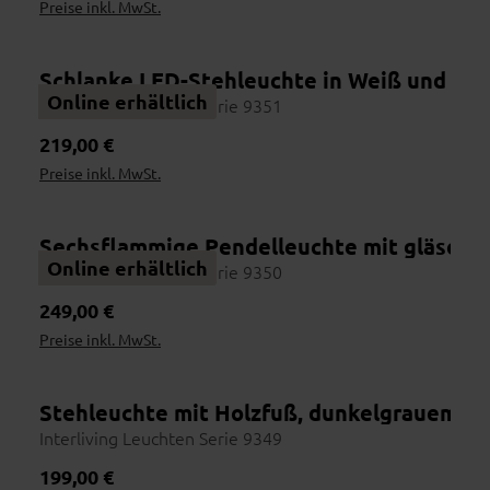
Preise inkl. MwSt.
Schlanke LED-Stehleuchte in Weiß und Br
Wohnbeispiel
Online erhältlich
Interliving Leuchten Serie 9351
Regulärer Preis:
219,00 €
Preise inkl. MwSt.
Sechsflammige Pendelleuchte mit gläsern
Online erhältlich
Interliving Leuchten Serie 9350
Regulärer Preis:
249,00 €
Preise inkl. MwSt.
Stehleuchte mit Holzfuß, dunkelgrauem Sto
Wohnbeispiel
Interliving Leuchten Serie 9349
Regulärer Preis:
199,00 €