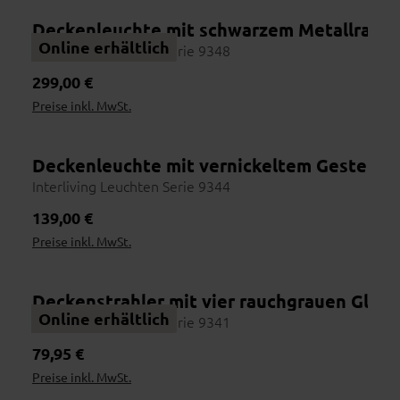
Deckenleuchte mit schwarzem Metallrahme
Online erhältlich
Interliving Leuchten Serie 9348
Regulärer Preis:
299,00 €
Preise inkl. MwSt.
Deckenleuchte mit vernickeltem Gestell u
Interliving Leuchten Serie 9344
Regulärer Preis:
139,00 €
Preise inkl. MwSt.
Deckenstrahler mit vier rauchgrauen Glas
Online erhältlich
Interliving Leuchten Serie 9341
Regulärer Preis:
79,95 €
Preise inkl. MwSt.