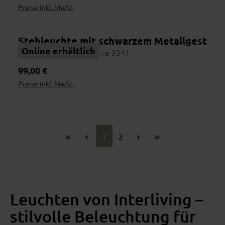
Preise inkl. MwSt.
Stehleuchte mit schwarzem Metallgestell 
Online erhältlich
Interliving Leuchten Serie 9341
Regulärer Preis:
99,00 €
Preise inkl. MwSt.
Wohnbeispiel
Seite
Seite
1
2
Leuchten von Interliving –
stilvolle Beleuchtung für