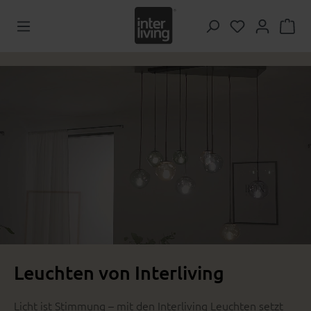
Zum Hauptinhalt springen
Du hast 0 Pr
Leuchten von Interliving
Licht ist Stimmung – mit den Interliving Leuchten setzt