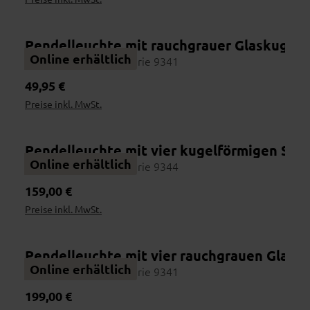
Pendelleuchte mit rauchgrauer Glaskugel 
Online erhältlich
Interliving Leuchten Serie 9341
Regulärer Preis:
49,95 €
Preise inkl. MwSt.
Pendelleuchte mit vier kugelförmigen Sch
Wohnbeispiel
Online erhältlich
Interliving Leuchten Serie 9344
Regulärer Preis:
159,00 €
Preise inkl. MwSt.
Pendelleuchte mit vier rauchgrauen Glask
Online erhältlich
Interliving Leuchten Serie 9341
Regulärer Preis:
199,00 €