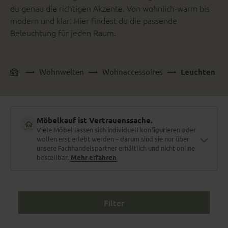
du genau die richtigen Akzente. Von wohnlich-warm bis
modern und klar: Hier findest du die passende
Beleuchtung für jeden Raum.
Wohnwelten
Wohnaccessoires
Leuchten
Möbelkauf ist Vertrauenssache.
Viele Möbel lassen sich individuell konfigurieren oder
wollen erst erlebt werden – darum sind sie nur über
unsere Fachhandelspartner erhältlich und nicht online
bestellbar.
Mehr erfahren
Filter
Material zum Anfassen
Stoffe und Holzarten erlebt man nicht am Bildschirm. Polster
fühlen, Nähte prüfen, Farben im Tageslicht sehen.