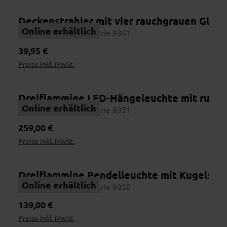
Deckenstrahler mit vier rauchgrauen Glas
Wohnbeispiel
Online erhältlich
Interliving Leuchten Serie 9341
Regulärer Preis:
39,95 €
Preise inkl. MwSt.
Dreiflammige LED-Hängeleuchte mit runde
Wohnbeispiel
Online erhältlich
Interliving Leuchten Serie 9351
Regulärer Preis:
259,00 €
Preise inkl. MwSt.
Dreiflammige Pendelleuchte mit Kugelschir
Online erhältlich
Interliving Leuchten Serie 9350
Regulärer Preis:
139,00 €
Preise inkl. MwSt.