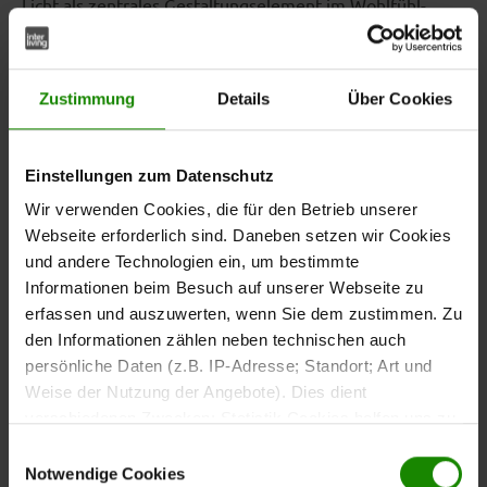
Licht als zentrales Gestaltungselement im Wohlfühl-
Zuhause
Mit Licht schaffst du Atmosphäre, setzt gezielt Akzente
Zustimmung
Details
Über Cookies
und unterstreichst die individuelle Note deines Zuhauses.
Gut geplante Beleuchtung hebt architektonische
Besonderheiten hervor, grenzt verschiedene
Einstellungen zum Datenschutz
Wohnbereiche optisch voneinander ab und macht Räume
Wir verwenden Cookies, die für den Betrieb unserer
lebendig. So entsteht ein harmonisches Wohngefühl, das
Webseite erforderlich sind. Daneben setzen wir Cookies
zum Verweilen und Entspannen einlädt.
und andere Technologien ein, um bestimmte
Informationen beim Besuch auf unserer Webseite zu
Räume gekonnt in Szene setzen – mit der richtigen
erfassen und auszuwerten, wenn Sie dem zustimmen. Zu
Beleuchtung
den Informationen zählen neben technischen auch
persönliche Daten (z.B. IP-Adresse; Standort; Art und
Weise der Nutzung der Angebote). Dies dient
Jeder Raum in deinem Zuhause hat einen eigenen
verschiedenen Zwecken: Statistik Cookies helfen uns zu
Charakter und stellt besondere Anforderungen an das
verstehen, wie Sie als Besucher unsere Webseite
Licht. Mit der passenden Beleuchtung bringst du nicht
Einwilligungsauswahl
nutzen, indem sie Informationen sammeln und sie
nur Wohnträume zum Strahlen, sondern schaffst ein
Notwendige Cookies