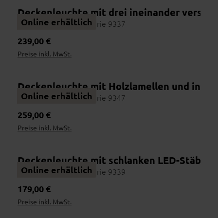
Händler finden
Deckenleuchte mit drei ineinander versch
2
Nutze die Händlersuche
Wohnbeispiel
Online erhältlich
Interliving Leuchten Serie 9337
Vor Ort erleben
3
Regulärer Preis:
239,00 €
Stoffe & Farben prüfen
Preise inkl. MwSt.
Beraten lassen
4
Maße, Materialien, Lieferzeit
Bestellen
Deckenleuchte mit Holzlamellen und integ
5
Bequem im Haus abschließen
Online erhältlich
Interliving Leuchten Serie 9347
Regulärer Preis:
259,00 €
Preise inkl. MwSt.
Deckenleuchte mit schlanken LED-Stäben 
Online erhältlich
Online erhältlich
Interliving Leuchten Serie 9339
Regulärer Preis:
179,00 €
Preise inkl. MwSt.