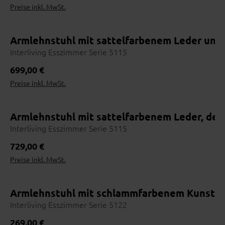
Preise inkl. MwSt.
Armlehnstuhl mit sattelfarbenem Leder und 
Interliving Esszimmer Serie 5115
Regulärer Preis:
699,00 €
Preise inkl. MwSt.
Armlehnstuhl mit sattelfarbenem Leder, den
Interliving Esszimmer Serie 5115
Wohnbeispiel
Regulärer Preis:
729,00 €
Preise inkl. MwSt.
Armlehnstuhl mit schlammfarbenem Kunstled
Interliving Esszimmer Serie 5122
Regulärer Preis:
269,00 €