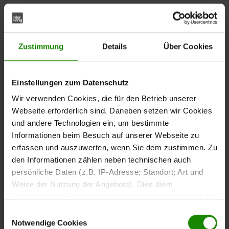
setzen
Esszimmer als zentraler Treffpunkt: Mehr als nur
Zustimmung
Details
Über Cookies
Essen
Interliving Esszimmerwelten entdecken
Einstellungen zum Datenschutz
Wir verwenden Cookies, die für den Betrieb unserer
Interliving Serien im Überblick
Webseite erforderlich sind. Daneben setzen wir Cookies
und andere Technologien ein, um bestimmte
Service und Garantie bei Interliving
Informationen beim Besuch auf unserer Webseite zu
erfassen und auszuwerten, wenn Sie dem zustimmen. Zu
den Informationen zählen neben technischen auch
dein individuelles Esszimmer mit Interliving
persönliche Daten (z.B. IP-Adresse; Standort; Art und
Weise der Nutzung der Angebote). Dies dient
1. Esszimmer gestalten:
verschiedenen Zwecken: Statistik Cookies helfen uns zu
Raumkonzepte für mehr
verstehen, wie Sie als Besucher unsere Webseite
Einwilligungsauswahl
nutzen, indem sie Informationen sammeln und sie
Lebensqualität
Notwendige Cookies