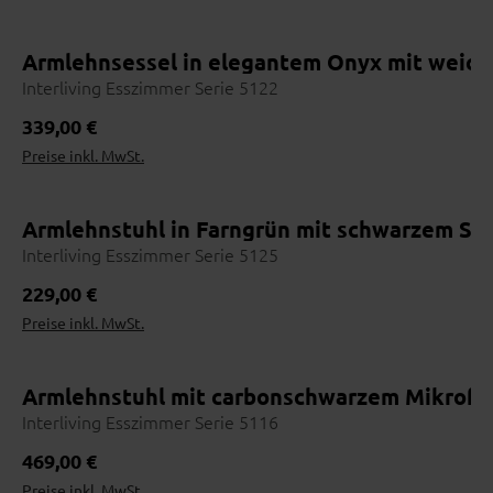
Name Z-A
Armlehnsessel in elegantem Onyx mit weich
Preis aufsteigend
Interliving Esszimmer Serie 5122
Persönlicher Ansprechpartner
Vom ersten Beratungsgespräch bis zur Lieferung: ein Team, das
Preis absteigend
Regulärer Preis:
339,00 €
dich und dein Möbelstück kennt – mit Namen, Gesicht und
Preise inkl. MwSt.
Erfahrung.
Topseller
Armlehnstuhl in Farngrün mit schwarzem Sta
Interliving Esszimmer Serie 5125
Online entdecken
1
Vorab inspirieren lassen
Regulärer Preis:
229,00 €
Händler finden
Preise inkl. MwSt.
2
Nutze die Händlersuche
Vor Ort erleben
3
Armlehnstuhl mit carbonschwarzem Mikrofas
Stoffe & Farben prüfen
Interliving Esszimmer Serie 5116
Beraten lassen
4
Maße, Materialien, Lieferzeit
Regulärer Preis:
469,00 €
Preise inkl. MwSt.
Bestellen