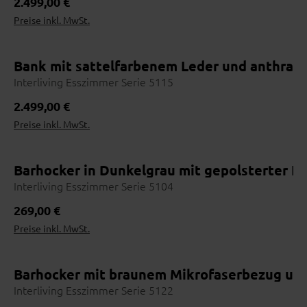
Regulärer Preis:
2.499,00 €
Preise inkl. MwSt.
Bank mit sattelfarbenem Leder und anthrazi
Interliving Esszimmer Serie 5115
Regulärer Preis:
2.499,00 €
Preise inkl. MwSt.
Barhocker in Dunkelgrau mit gepolsterter L
Interliving Esszimmer Serie 5104
Regulärer Preis:
269,00 €
Preise inkl. MwSt.
Barhocker mit braunem Mikrofaserbezug und
Interliving Esszimmer Serie 5122
Wohnbeispiel