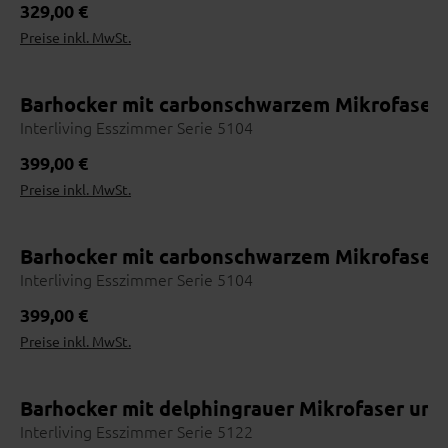
Regulärer Preis:
329,00 €
Preise inkl. MwSt.
Barhocker mit carbonschwarzem Mikrofaser
Interliving Esszimmer Serie 5104
Regulärer Preis:
399,00 €
Preise inkl. MwSt.
Barhocker mit carbonschwarzem Mikrofaserb
Interliving Esszimmer Serie 5104
Wohnbeispiel
Regulärer Preis:
399,00 €
Preise inkl. MwSt.
Barhocker mit delphingrauer Mikrofaser und 
Interliving Esszimmer Serie 5122