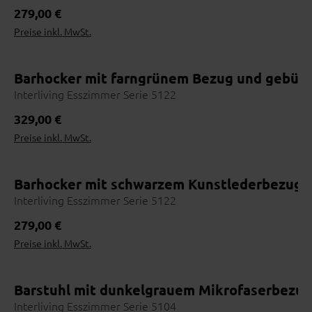
Regulärer Preis:
279,00 €
Preise inkl. MwSt.
Barhocker mit farngrünem Bezug und gebürs
Interliving Esszimmer Serie 5122
Regulärer Preis:
329,00 €
Preise inkl. MwSt.
Barhocker mit schwarzem Kunstlederbezug u
Interliving Esszimmer Serie 5122
Regulärer Preis:
279,00 €
Preise inkl. MwSt.
Barstuhl mit dunkelgrauem Mikrofaserbezug
Interliving Esszimmer Serie 5104