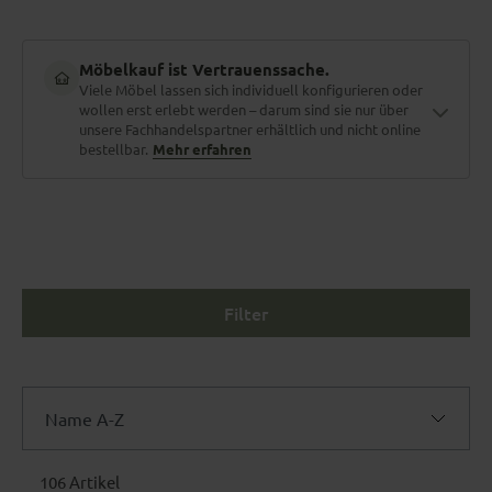
Möbelkauf ist Vertrauenssache.
Viele Möbel lassen sich individuell konfigurieren oder
wollen erst erlebt werden – darum sind sie nur über
unsere Fachhandelspartner erhältlich und nicht online
bestellbar.
Mehr erfahren
Material zum Anfassen
Stoffe und Holzarten erlebt man nicht am Bildschirm. Polster
fühlen, Nähte prüfen, Farben im Tageslicht sehen.
Filter
Maßgefertigt für dich
Name A-Z
Größe, Bezug, Funktionen, Farbe – fast jedes Möbelstück lässt
sich individuell konfigurieren. Dein Berater vor Ort kennt jede
Name A-Z
Option.
106 Artikel