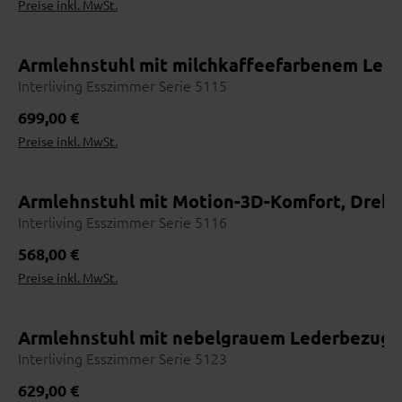
Preise inkl. MwSt.
Armlehnstuhl mit milchkaffeefarbenem Leder
Interliving Esszimmer Serie 5115
Regulärer Preis:
699,00 €
Preise inkl. MwSt.
Armlehnstuhl mit Motion-3D-Komfort, Dreh-
Interliving Esszimmer Serie 5116
Regulärer Preis:
568,00 €
Preise inkl. MwSt.
Armlehnstuhl mit nebelgrauem Lederbezug,
Interliving Esszimmer Serie 5123
Regulärer Preis:
629,00 €