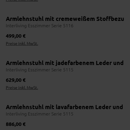
5
Bequem im Haus abschließen
Armlehnstuhl mit cremeweißem Stoffbezug u
Interliving Esszimmer Serie 5116
Regulärer Preis:
499,00 €
Preise inkl. MwSt.
Online erhältlich
Armlehnstuhl mit jadefarbenem Leder und M
Interliving Esszimmer Serie 5115
Regulärer Preis:
629,00 €
Preise inkl. MwSt.
Armlehnstuhl mit lavafarbenem Leder und an
Interliving Esszimmer Serie 5115
Regulärer Preis:
886,00 €