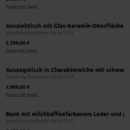
Preise inkl. MwSt.
Ausziehtisch mit Glas-Keramik-Oberfläche i
Interliving Esszimmer Serie 5123
Regulärer Preis:
2.399,00 €
Preise inkl. MwSt.
Auszugstisch in Charaktereiche mit schwarz
Interlivíng Esszimmer Serie 5124
Regulärer Preis:
1.999,00 €
Preise inkl. MwSt.
Bank mit milchkaffeefarbenem Leder und ant
Interliving Esszimmer Serie 5115
Wohnbeispiel