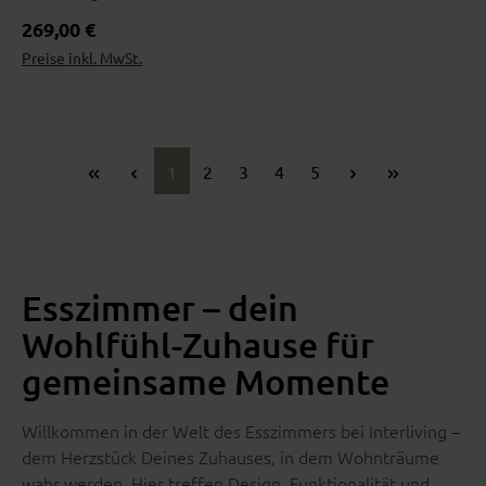
Regulärer Preis:
269,00 €
Preise inkl. MwSt.
Wohnbeispiel
Seite
Seite
Seite
Seite
Seite
1
2
3
4
5
Esszimmer – dein
Wohlfühl-Zuhause für
gemeinsame Momente
Willkommen in der Welt des Esszimmers bei Interliving –
dem Herzstück Deines Zuhauses, in dem Wohnträume
wahr werden. Hier treffen Design, Funktionalität und