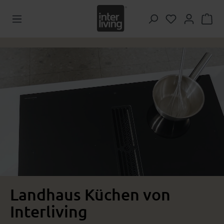
Zum Hauptinhalt springen
Du hast 0 Pr
Landhaus Küchen von
Interliving