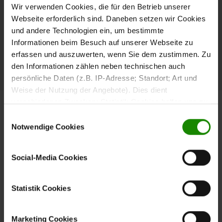
Wir verwenden Cookies, die für den Betrieb unserer
im Einrichtungshaus helfen dir gerne weiter.
Webseite erforderlich sind. Daneben setzen wir Cookies
und andere Technologien ein, um bestimmte
Informationen beim Besuch auf unserer Webseite zu
Hier Händler finden!
erfassen und auszuwerten, wenn Sie dem zustimmen. Zu
den Informationen zählen neben technischen auch
persönliche Daten (z.B. IP-Adresse; Standort; Art und
Weise der Nutzung der Angebote). Dies dient
verschiedenen Zwecken: Statistik Cookies helfen uns zu
verstehen, wie Sie als Besucher unsere Webseite
Einwilligungsauswahl
nutzen, indem sie Informationen sammeln und sie
Notwendige Cookies
Entdecke die Vielfalt der 
anonymisiert für statistische Zwecke auszuwerten.
Wohnwelten
Marketing Cookies helfen uns, Ihnen personalisierte
Social-Media Cookies
Werbung anzuzeigen. Social-Media-Cookies ermöglichen
es, eine Verbindung zu sozialen Netzwerken aufzubauen,
um Inhalte und Werbung innerhalb Ihrer Netzwerke
Statistik Cookies
anzuzeigen. Sie können frei entscheiden, welche
Kategorien sie neben den notwendigen Cookies zulassen
Marketing Cookies
möchten. Klicken Sie auf „
Ablehnen
“, wenn Sie nur