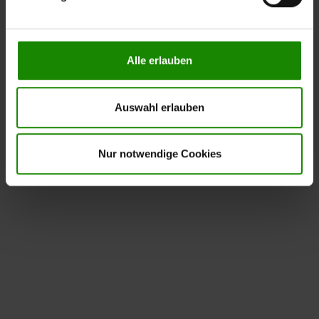
notwendige Cookies zulassen wollen, oder auf
„
Einverstanden
“, wenn Sie mit dem Einsatz aller Cookies
einverstanden sind. Über „
Einstellungen
“ können sie eine
Alle erlauben
Auswahl treffen. Sie können eine erteilte Einwilligung
jederzeit mit Wirkung für die Zukunft widerrufen. Für
weitere Informationen lesen Sie bitte unsere
Auswahl erlauben
Datenschutzhinweise
. Unser Impressum finden Sie
hier
.
Nur notwendige Cookies