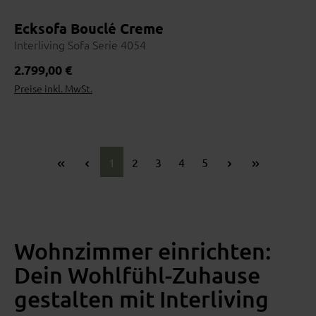
Ecksofa Bouclé Creme
Interliving Sofa Serie 4054
Wohnbeispiel
Regulärer Preis:
2.799,00 €
Preise inkl. MwSt.
Seite
Seite
Seite
Seite
Seite
1
2
3
4
5
Wohnzimmer einrichten:
Dein Wohlfühl-Zuhause
gestalten mit Interliving