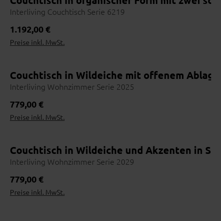
Couchtisch in organischer Form mit zwei sc
Interliving Couchtisch Serie 6219
Regulärer Preis:
1.192,00 €
Preise inkl. MwSt.
Couchtisch in Wildeiche mit offenem Ablage
Interliving Wohnzimmer Serie 2025
Regulärer Preis:
779,00 €
Preise inkl. MwSt.
Couchtisch in Wildeiche und Akzenten in Ste
Interliving Wohnzimmer Serie 2029
Regulärer Preis:
779,00 €
Preise inkl. MwSt.