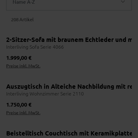
sich individuell konfigurieren. Dein Berater vor Ort kennt jede
Name A-Z
Option.
Name A-Z
208 Artikel
Name Z-A
Persönlicher Ansprechpartner
2-Sitzer-Sofa mit braunem Echtleder und m
Preis aufsteigend
Vom ersten Beratungsgespräch bis zur Lieferung: ein Team, das
Interliving Sofa Serie 4066
dich und dein Möbelstück kennt – mit Namen, Gesicht und
Preis absteigend
Erfahrung.
Regulärer Preis:
1.999,00 €
Preise inkl. MwSt.
Topseller
Auszugtisch in Alteiche Nachbildung mit rech
Online entdecken
1
Vorab inspirieren lassen
Interliving Wohnzimmer Serie 2110
Händler finden
Regulärer Preis:
1.750,00 €
2
Nutze die Händlersuche
Preise inkl. MwSt.
Vor Ort erleben
3
Stoffe & Farben prüfen
Beistelltisch Couchtisch mit Keramikplatte 
Beraten lassen
4