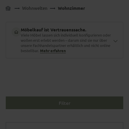
Wohnwelten
Wohnzimmer
Möbelkauf ist Vertrauenssache.
Viele Möbel lassen sich individuell konfigurieren oder
wollen erst erlebt werden – darum sind sie nur über
unsere Fachhandelspartner erhältlich und nicht online
bestellbar.
Mehr erfahren
Material zum Anfassen
Stoffe und Holzarten erlebt man nicht am Bildschirm. Polster
fühlen, Nähte prüfen, Farben im Tageslicht sehen.
Filter
Maßgefertigt für dich
Größe, Bezug, Funktionen, Farbe – fast jedes Möbelstück lässt