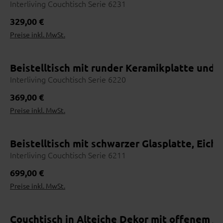
Maße, Materialien, Lieferzeit
Interliving Couchtisch Serie 6231
Bestellen
Regulärer Preis:
329,00 €
5
Bequem im Haus abschließen
Preise inkl. MwSt.
Beistelltisch mit runder Keramikplatte und 
Interliving Couchtisch Serie 6220
Regulärer Preis:
369,00 €
Online erhältlich
Preise inkl. MwSt.
Beistelltisch mit schwarzer Glasplatte, Eic
Interliving Couchtisch Serie 6211
Regulärer Preis:
699,00 €
Preise inkl. MwSt.
Couchtisch in Alteiche Dekor mit offenem A