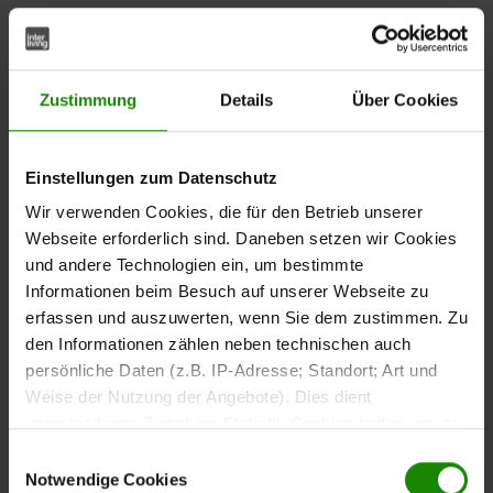
Wohnzimmer einrichten:
Stil und Atmosphäre
Zustimmung
Details
Über Cookies
schaffen
Dein Wohnzimmer ist mehr als nur ein Raum – es ist
Einstellungen zum Datenschutz
Ausdruck deiner Persönlichkeit und deines
Wir verwenden Cookies, die für den Betrieb unserer
Lebensgefühls. Die Gestaltung dieses zentralen Raums
Webseite erforderlich sind. Daneben setzen wir Cookies
beeinflusst maßgeblich, wie wohl du dich in deinem
und andere Technologien ein, um bestimmte
Zuhause fühlst. Ein harmonisches Zusammenspiel aus
Informationen beim Besuch auf unserer Webseite zu
Möbeln, Farben, Textilien und Licht schafft eine
erfassen und auszuwerten, wenn Sie dem zustimmen. Zu
Atmosphäre, die zum Verweilen und Genießen einlädt.
den Informationen zählen neben technischen auch
persönliche Daten (z.B. IP-Adresse; Standort; Art und
Weise der Nutzung der Angebote). Dies dient
Wohnstile entdecken und kombinieren
verschiedenen Zwecken: Statistik Cookies helfen uns zu
verstehen, wie Sie als Besucher unsere Webseite
Einwilligungsauswahl
Bei der Wahl des Stils hast du unzählige Möglichkeiten:
nutzen, indem sie Informationen sammeln und sie
Notwendige Cookies
Ob modern, klassisch, skandinavisch, urban oder