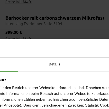
Preise inkl. MwSt.
erbezug und mattschwarzem Sternfuß
Barhocker mit carbonschwarzem Mikrofaserb
Interliving Esszimmer Serie 5104
Wohnbeispiel
Regulärer Preis:
399,00 €
Preise inkl. MwSt.
stetem Edelstahlgestell
Barhocker mit schwarzem Kunstlederbezug u
Interliving Esszimmer Serie 5122
Details
Regulärer Preis:
279,00 €
Preise inkl. MwSt.
hutz
ür den Betrieb unserer Webseite erforderlich sind. Daneben se
che und schwarzem Metallgestell
Drehbarer Armlehnstuhl mit hellem Struktur
mte Informationen beim Besuch auf unserer Webseite zu erfas
Interliving Esszimmer Serie 5102
nformationen zählen neben technischen auch persönliche Daten 
Regulärer Preis:
519,00 €
r Angebote). Dies dient verschiedenen Zwecken: Statistik Cook