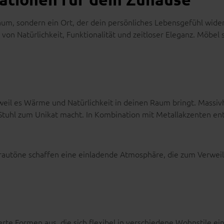
Raum, sondern ein Ort, der dein persönliches Lebensgefühl wide
on Natürlichkeit, Funktionalität und zeitloser Eleganz. Möbel 
weil es Wärme und Natürlichkeit in deinen Raum bringt. Massiv
d Stuhl zum Unikat macht. In Kombination mit Metallakzenten e
rautöne schaffen eine einladende Atmosphäre, die zum Verweil
te Formen aus, die sich flexibel in verschiedene Wohnstile ein