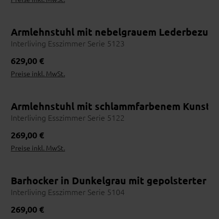
- und Rückholfunktion sowie edlem Cord- und 
Armlehnstuhl mit nebelgrauem Lederbezug,
Interliving Esszimmer Serie 5123
Regulärer Preis:
629,00 €
Preise inkl. MwSt.
enimfarbenem Bezug und Eichegestell für bequ
Armlehnstuhl mit schlammfarbenem Kunstled
Interliving Esszimmer Serie 5122
Regulärer Preis:
269,00 €
Preise inkl. MwSt.
zitfarbenem Metallgestell für bequeme Sitzplä
Barhocker in Dunkelgrau mit gepolsterter L
Interliving Esszimmer Serie 5104
Regulärer Preis:
269,00 €