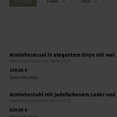
Alle Filter
Farbe
Preis
Material zum Anfassen
Stoffe und Holzarten erlebt man nicht am Bildschirm. Polster
fühlen, Nähte prüfen, Farben im Tageslicht sehen.
1
2
Armlehnsessel in elegantem Onyx mit wei
Interliving Esszimmer Serie 5122
Online entdecken
Händler fin
Vorab inspirieren lassen
Nutze die Händl
Regulärer Preis:
339,00 €
Preise inkl. MwSt.
Armlehnstuhl mit jadefarbenem Leder und 
Interliving Esszimmer Serie 5115
O
Regulärer Preis:
629,00 €
Preise inkl. MwSt.