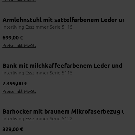
Lederbezug in Grau
 schwarzem Metallgestell und Komfortfunktio
Armlehnstuhl mit sattelfarbenem Leder und a
Interliving Esszimmer Serie 5115
Regulärer Preis:
699,00 €
Preise inkl. MwSt.
eme Sitzplätze am Esstisch
erbezug und filigranem Edelstahlgestell
Bank mit milchkaffeefarbenem Leder und anth
Interliving Esszimmer Serie 5115
Wohnbeispiel
Regulärer Preis:
2.499,00 €
Preise inkl. MwSt.
tze im Essbereich
ehne und filigranem Rundrohrgestell in Schwar
Barhocker mit braunem Mikrofaserbezug und 
Interliving Esszimmer Serie 5122
Regulärer Preis:
329,00 €