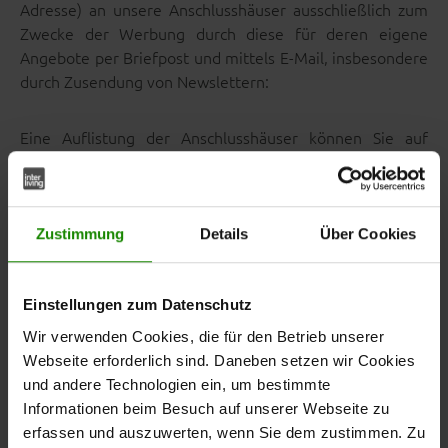
Adresse) an unsere Anschlusshäuser ausschließlich zum
Zwecke der Werbung durch diese für deren eigene
Angebote per Briefpost und mittels E-Mail, insbesondere
durch Zusendung von Newslettern:
Eine Auflistung der Anschlusshäuser können Sie auf
unserer Webseite unter (Link) abrufen.
Rechtsgrundlage für diese Datenverarbeitung
Zustimmung
Details
Über Cookies
einschließlich der werblichen Ansprache mittels E-Mail ist
Ihre Einwilligung nach Art. 6 Abs. 1 S.1 lit. a) DSGVO, die
wir separat von Ihnen einholen.
Einstellungen zum Datenschutz
Wir verwenden Cookies, die für den Betrieb unserer
Sie können Ihre Einwilligung jederzeit mit Wirkung für
Webseite erforderlich sind. Daneben setzen wir Cookies
die Zukunft widerrufen. Einzelheiten zu Ihrem
und andere Technologien ein, um bestimmte
Widerrufsrecht finden Sie in
dieser
Abschnitt 10
Informationen beim Besuch auf unserer Webseite zu
Datenschutzhinweise.
erfassen und auszuwerten, wenn Sie dem zustimmen. Zu