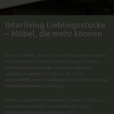
Interliving Lieblingsstücke
– Möbel, die mehr können
Du suchst Möbel, die nicht nur schön aussehen, sondern
sich ganz an dich und dein Leben anpassen? Unsere
sind echte Highlights –
Interliving Lieblingsstücke
sorgfältig ausgewählte Produkte, die durch
und ein Höchstmaß an
Designvielfalt, clevere Funktionen
überzeugen.
Individualisierbarkeit
Wähle aus zahlreichen Materialien, Farben, Größen und
Ausstattungsvarianten und gestalte dein neues
Lieblingsmöbel ganz nach deinem Stil.