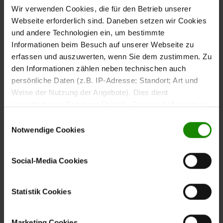
Wohnlandschaft: Du gestaltest, wie’s zu dir passt. Und
Wir verwenden Cookies, die für den Betrieb unserer
das Beste? Mit optionaler Sitztiefenverstellung,
Webseite erforderlich sind. Daneben setzen wir Cookies
motorischem Sitzvorzug und verstellbaren Kopfstützen
und andere Technologien ein, um bestimmte
bietet sie Entspannung auf einem ganz neuen Level.
Informationen beim Besuch auf unserer Webseite zu
erfassen und auszuwerten, wenn Sie dem zustimmen. Zu
den Informationen zählen neben technischen auch
persönliche Daten (z.B. IP-Adresse; Standort; Art und
Jetzt entdecken!
Weise der Nutzung der Angebote). Dies dient
verschiedenen Zwecken: Statistik Cookies helfen uns zu
verstehen, wie Sie als Besucher unsere Webseite
Einwilligungsauswahl
nutzen, indem sie Informationen sammeln und sie
Notwendige Cookies
Bildergalerie überspringen
anonymisiert für statistische Zwecke auszuwerten.
Marketing Cookies helfen uns, Ihnen personalisierte
Social-Media Cookies
Werbung anzuzeigen. Social-Media-Cookies ermöglichen
es, eine Verbindung zu sozialen Netzwerken aufzubauen,
um Inhalte und Werbung innerhalb Ihrer Netzwerke
Statistik Cookies
anzuzeigen. Sie können frei entscheiden, welche
Kategorien sie neben den notwendigen Cookies zulassen
Marketing Cookies