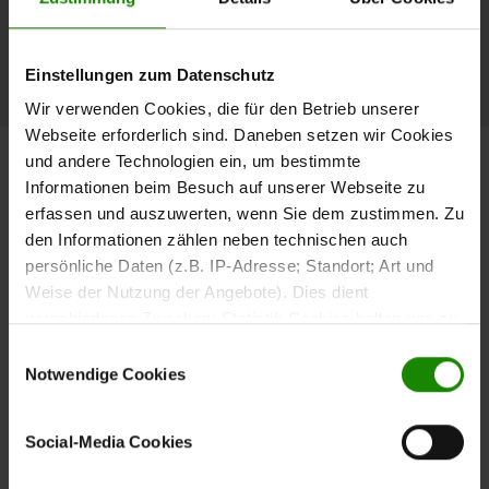
höchstem Niveau weiter, während jeder lnterliving
Partner dennoch komplett eigenständig und individuell
bleibt.
Einstellungen zum Datenschutz
Wir verwenden Cookies, die für den Betrieb unserer
Webseite erforderlich sind. Daneben setzen wir Cookies
Wir suchen Verstärkung –
und andere Technologien ein, um bestimmte
Informationen beim Besuch auf unserer Webseite zu
bewirb dich jetzt als:
erfassen und auszuwerten, wenn Sie dem zustimmen. Zu
den Informationen zählen neben technischen auch
persönliche Daten (z.B. IP-Adresse; Standort; Art und
Weise der Nutzung der Angebote). Dies dient
Einrichtungsberater (m/w/d)
verschiedenen Zwecken: Statistik Cookies helfen uns zu
verstehen, wie Sie als Besucher unsere Webseite
Du interessierst dich für Inneneinrichtung und hochwertige
Einwilligungsauswahl
nutzen, indem sie Informationen sammeln und sie
Notwendige Cookies
Möbel? Dann bist du bei unseren lnterliving Partnern genau
anonymisiert für statistische Zwecke auszuwerten.
richtig. Als Ein­richtungsberater wirst du den Kunden
Marketing Cookies helfen uns, Ihnen personalisierte
helfen, ihre Wohnträume zu verwirklichen. Du wirst bei der
Social-Media Cookies
Werbung anzuzeigen. Social-Media-Cookies ermöglichen
Auswahl von Möbeln und Acces­soires beratend zur Seite
es, eine Verbindung zu sozialen Netzwerken aufzubauen,
stehen.