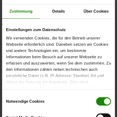
Für den Fall eines Verstoßes gegen diese
Zustimmung
Details
Über Cookies
Teilnahmebedingungen behält sich die
Einrichtungspartnerring VME GmbH & Co. KG das Recht
vor, den betreffenden Teilnehmer vom Gewinnspiel
Einstellungen zum Datenschutz
auszuschließen. Insbesondere können Personen
Wir verwenden Cookies, die für den Betrieb unserer
ausgeschlossen werden, die sich unerlaubter Hilfsmittel
Webseite erforderlich sind. Daneben setzen wir Cookies
bedienen oder sich anderweitig durch Manipulationen
und andere Technologien ein, um bestimmte
Vorteile verschafft haben. Ggf. können in diesen Fällen
Informationen beim Besuch auf unserer Webseite zu
auch nachträglich Gewinne aberkannt und
erfassen und auszuwerten, wenn Sie dem zustimmen. Zu
zurückgefordert werden.
den Informationen zählen neben technischen auch
persönliche Daten (z.B. IP-Adresse; Standort; Art und
5. Gewinnermittlung, Gewinnbenachrichtigung,
Weise der Nutzung der Angebote). Dies dient
Gewinnannahme oder Verfall
verschiedenen Zwecken: Statistik Cookies helfen uns zu
verstehen, wie Sie als Besucher unsere Webseite
Einwilligungsauswahl
nutzen, indem sie Informationen sammeln und sie
Notwendige Cookies
Die Gewinner werden nach Ablauf des jeweiligen
anonymisiert für statistische Zwecke auszuwerten.
Gewinnspielzeitraums (siehe unter 2.) unter allen
Marketing Cookies helfen uns, Ihnen personalisierte
Teilnehmern des jeweiligen Zeitraumes, in welcher sie an