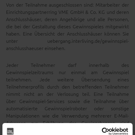
Von der Teilnahme ausgeschlossen sind: Mitarbeiter der
Einrichtungspartnerring VME GmbH & Co. KG und deren
Anschlusshäuser, deren Angehörige und alle Personen,
die bei der Gestaltung dieses Gewinnspieles mitgewirkt
haben. Eine Übersicht der Anschlusshäuser können Sie
unter uebergang.interliving.de/gewinnspiel-
anschlusshaeuser einsehen.
Jeder Teilnehmer darf innerhalb des
Gewinnspielzeitraums nur einmal am Gewinnspiel
teilnehmen. Jede weitere Übersendung eines
Teilnehmerprofils durch den betreffenden Teilnehmer
nimmt nicht an der Verlosung teil. Eine Teilnahme
über Gewinnspiel-Services sowie die Teilnahme über
automatisierte Gewinnspielroboter oder sonstige
Manipulationen wie die Verwendung mehrerer E-Mail-
Adressen zur Erhöhung der Gewinnchancen sind
ausdrücklich nicht gestattet.