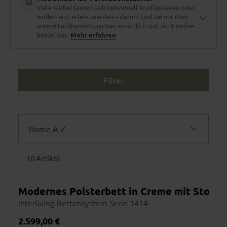
Viele Möbel lassen sich individuell konfigurieren oder
wollen erst erlebt werden – darum sind sie nur über
unsere Fachhandelspartner erhältlich und nicht online
bestellbar.
Mehr erfahren
Filter
Material zum Anfassen
Stoffe und Holzarten erlebt man nicht am Bildschirm. Polster
fühlen, Nähte prüfen, Farben im Tageslicht sehen.
Name A-Z
Maßgefertigt für dich
Name A-Z
10 Artikel
Größe, Bezug, Funktionen, Farbe – fast jedes Möbelstück lässt
sich individuell konfigurieren. Dein Berater vor Ort kennt jede
Name Z-A
Option.
Modernes Polsterbett in Creme mit Stoffb
Preis aufsteigend
Interliving Bettensystem Serie 1414
Preis absteigend
Regulärer Preis:
2.599,00 €