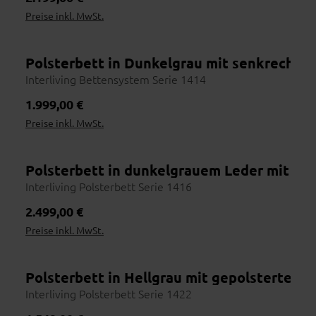
Preise inkl. MwSt.
Polsterbett in Dunkelgrau mit senkrechten
Online erhältlich
Wohnbeispiel
Interliving Bettensystem Serie 1414
Regulärer Preis:
1.999,00 €
Preise inkl. MwSt.
Polsterbett in dunkelgrauem Leder mit brei
Interliving Polsterbett Serie 1416
Regulärer Preis:
2.499,00 €
Preise inkl. MwSt.
Polsterbett in Hellgrau mit gepolstertem 
Wohnbeispiel
Interliving Polsterbett Serie 1422