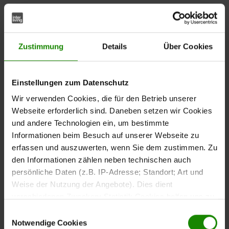
Farb- und Materialvielfalt
Zustimmung
Details
Über Cookies
Unsere Betten sind in einer breiten Palette von Farben
erhältlich – von dezenten Naturtönen bis zu kräftigen
Akzentfarben. So kannst du dein Schlafzimmer
Einstellungen zum Datenschutz
harmonisch gestalten oder gezielt Highlights setzen.
Wir verwenden Cookies, die für den Betrieb unserer
Webseite erforderlich sind. Daneben setzen wir Cookies
Stilrichtungen
und andere Technologien ein, um bestimmte
Informationen beim Besuch auf unserer Webseite zu
Klare Linien, reduzierte
Modern und minimalistisch:
erfassen und auszuwerten, wenn Sie dem zustimmen. Zu
Formen und dezente Farben.
den Informationen zählen neben technischen auch
persönliche Daten (z.B. IP-Adresse; Standort; Art und
Zeitlose Designs mit feinen
Klassisch elegant:
Weise der Nutzung der Angebote). Dies dient
Details und hochwertigen Materialien.
verschiedenen Zwecken: Statistik Cookies helfen uns zu
verstehen, wie Sie als Besucher unsere Webseite
Einwilligungsauswahl
nutzen, indem sie Informationen sammeln und sie
Notwendige Cookies
Gemütliche, natürliche Optik mit
Landhausstil: