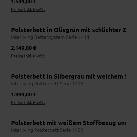
Regulärer Preis:
1.549,00 €
Preise inkl. MwSt.
Polsterbett in Olivgrün mit schlichter Zwei
Wohnbeispiel
Interliving Bettensystem Serie 1414
Regulärer Preis:
2.149,00 €
Preise inkl. MwSt.
Polsterbett in Silbergrau mit weichem St
Wohnbeispiel
Interliving Polsterbett Serie 1416
Regulärer Preis:
1.999,00 €
Preise inkl. MwSt.
Polsterbett mit weißem Stoffbezug und ge
Interliving Polsterbett Serie 1422
Wohnbeispiel