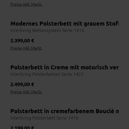
Preise inkl. MwSt.
Persönlicher Ansprechpartner
Topseller
Vom ersten Beratungsgespräch bis zur Lieferung: ein Team, das
dich und dein Möbelstück kennt – mit Namen, Gesicht und
Erfahrung.
Modernes Polsterbett mit grauem Stoffbez
Interliving Bettensystem Serie 1414
Regulärer Preis:
2.399,00 €
Preise inkl. MwSt.
Online entdecken
1
Vorab inspirieren lassen
Händler finden
Polsterbett in Creme mit motorisch verst
2
Nutze die Händlersuche
Interliving Polsterbetten Serie 1423
Vor Ort erleben
3
Regulärer Preis:
2.499,00 €
Stoffe & Farben prüfen
Preise inkl. MwSt.
Beraten lassen
4
Maße, Materialien, Lieferzeit
Bestellen
Polsterbett in cremefarbenem Bouclé mit 
5
Bequem im Haus abschließen
Interliving Polsterbett Serie 1416
Regulärer Preis:
2.199,00 €