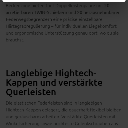
Beckenzone bieten fünf Doppelleistenpaare mit
20
und
arretierbaren TWIN-Schiebern
20 herausnehmbaren
eine präzise einstellbare
Federwegsbegrenzern
Härtegradregulierung – für individuellen Liegekomfort
und ergonomische Unterstützung genau dort, wo du sie
brauchst.
Langlebige Hightech-
Kappen und verstärkte
Querleisten
Die elastischen Federleisten sind in langlebigen
Hightech-Kappen gelagert, die dauerhaft flexibel bleiben
und geräuscharm arbeiten. Verstärkte Querleisten mit
Winkelsicherung sowie hochfeste Gelenkschrauben aus