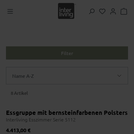
Zum Hauptinhalt springen
Du hast 0 Pr
Filter
Name A-Z
Name A-Z
8 Artikel
Name Z-A
Essgruppe mit bernsteinfarbenen Polsterstü
Preis aufsteigend
Interliving Esszimmer Serie 5112
Preis absteigend
Regulärer Preis:
4.413,00 €