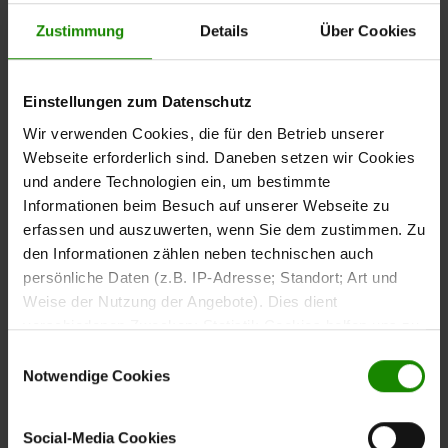
Preise inkl. MwSt.
Zustimmung
Details
Über Cookies
Essgruppe mit Tisch in astiger Eiche und Po
Einstellungen zum Datenschutz
Interliving Esszimmer Serie 5115
Wir verwenden Cookies, die für den Betrieb unserer
Regulärer Preis:
4.503,00 €
Webseite erforderlich sind. Daneben setzen wir Cookies
Preise inkl. MwSt.
und andere Technologien ein, um bestimmte
Informationen beim Besuch auf unserer Webseite zu
erfassen und auszuwerten, wenn Sie dem zustimmen. Zu
Essgruppe mit Tisch in astiger Eiche, Armle
den Informationen zählen neben technischen auch
Interliving Esszimmer Serie 5115
persönliche Daten (z.B. IP-Adresse; Standort; Art und
Regulärer Preis:
6.914,00 €
Weise der Nutzung der Angebote). Dies dient
Preise inkl. MwSt.
verschiedenen Zwecken: Statistik Cookies helfen uns zu
verstehen, wie Sie als Besucher unsere Webseite
Einwilligungsauswahl
nutzen, indem sie Informationen sammeln und sie
Notwendige Cookies
Essgruppe mit Tisch in astiger Eiche, Polst
anonymisiert für statistische Zwecke auszuwerten.
Interliving Esszimmer Serie 5115
Marketing Cookies helfen uns, Ihnen personalisierte
Social-Media Cookies
Werbung anzuzeigen. Social-Media-Cookies ermöglichen