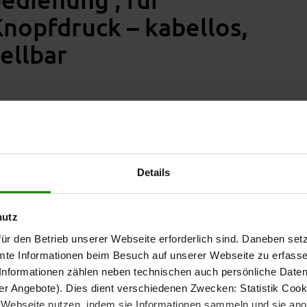
Knopfdruck – kabellos,
tellbar
hnik mit erstklassiger Verarbeitung und sorgt für ein
it einer
und einer
Liegefläche von ca. 90 x 190 cm (B/L)
en ideal für großzügige Einzelbetten oder als Einzelelement
Details
hutz
ür den Betrieb unserer Webseite erforderlich sind. Daneben se
 kabellos und intuitiv
mte Informationen beim Besuch auf unserer Webseite zu erfas
nformationen zählen neben technischen auch persönliche Daten 
stufenlose,
–
kabellose Verstellung von Kopf- und Fußteil
r Angebote). Dies dient verschiedenen Zwecken: Statistik Cook
ten. Mit nur einem Knopfdruck findest du deine perfekte
Webseite nutzen, indem sie Informationen sammeln und sie anony