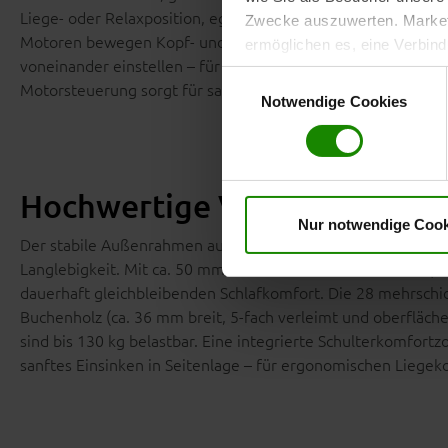
Liege- oder Relaxposition, egal ob zum Lesen, Fernsehen ode
Zwecke auszuwerten. Marketi
Motoren bewegen Kopf- und Fußbereich gleichmäßig und kon
ermöglichen es, eine Verbin
voneinander einstellen – für mehr Entlastung, Komfort und F
anzuzeigen. Sie können frei
Einwilligungsauswahl
Motorsteuerung sorgt für sanfte Bewegungen und ein entspa
Klicken Sie auf „
Ablehnen
“, 
Notwendige Cookies
dem Einsatz aller Cookies ei
erteilte Einwilligung jederzei
Datenschutzhinweise
. Uns
Hochwertige Verarbeitung fü
Nur notwendige Cook
Der stabile Außenrahmen aus massivem, naturbelassenem Bu
Langlebigkeit. Mit ca. 50 mm Höhe und ca. 22 mm Stärke (be
dauerhaft gleichbleibenden Schlafkomfort. Die 28 mehrschi
Buchenholz (ca. 36 mm breit, 5-fach verleimt und oberfläc
sind bis 130 kg belastbar. Eine integrierte Schulterkomfort
sanftes Einsinken in Seitenlage – für ergonomischen Liegek