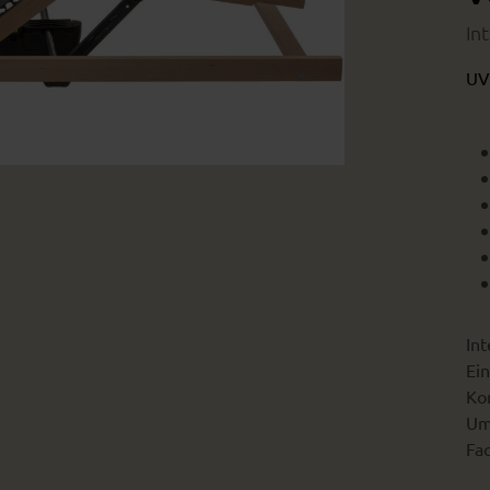
In
UV
Int
Ein
Kon
Um
Fac