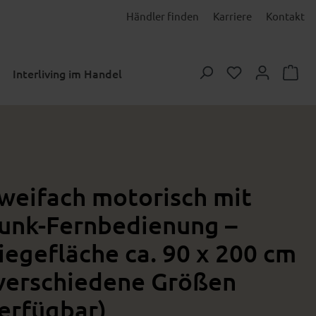
Händler finden
Karriere
Kontakt
Du hast 0 Prod
Interliving im Handel
weifach motorisch mit
unk-Fernbedienung –
iegefläche ca. 90 x 200 cm
verschiedene Größen
erfügbar)