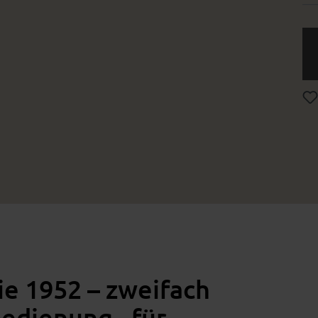
ie 1952 – zweifach
edienung , für