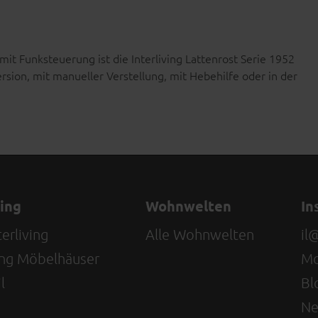
it Funksteuerung ist die Interliving Lattenrost Serie 1952
ersion, mit manueller Verstellung, mit Hebehilfe oder in der
ving
Wohnwelten
In
erliving
Alle Wohnwelten
il
ving Möbelhäuser
Mo
l
Bl
Ne