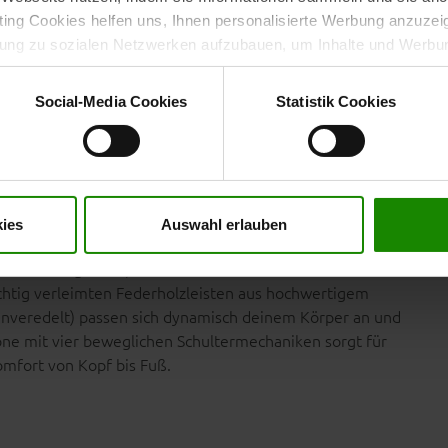
r einfach zum Abschalten. Zwei leistungsstarke, flüsterleise
ng Cookies helfen uns, Ihnen personalisierte Werbung anzuzei
trolliert. So kannst du Ober- und Unterkörper unabhängig
dung zu sozialen Netzwerken aufzubauen, um Inhalte und Werbun
lexibilität im Alltag. Diese fein abgestimmte
 entscheiden, welche Kategorien sie neben den notwendigen Coo
nntes Liegegefühl in jeder Position.
wenn Sie nur notwendige Cookies zulassen wollen, oder auf „
Ein
Social-Media Cookies
Statistik Cookies
nverstanden sind. Über „
Einstellungen
“ können sie eine Auswahl 
t mit Wirkung für die Zukunft widerrufen. Für weitere Informatione
er Impressum finden Sie
hier
.
r nachhaltige Qualität
ies
Auswahl erlauben
chenholz überzeugt durch seine hohe Formstabilität und
i Standardgrößen) bietet er ein solides Fundament für
chtig verleimten Federholzleisten aus hochwertigem
henveredelt) passen sich dynamisch deinem Körper an und
zone mit vier beweglichen Schultermechaniken sorgt für
omfort von Kopf bis Fuß.