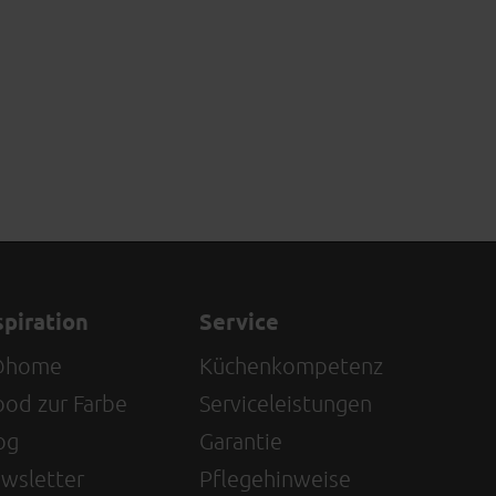
spiration
Service
@home
Küchenkompetenz
od zur Farbe
Serviceleistungen
og
Garantie
wsletter
Pflegehinweise