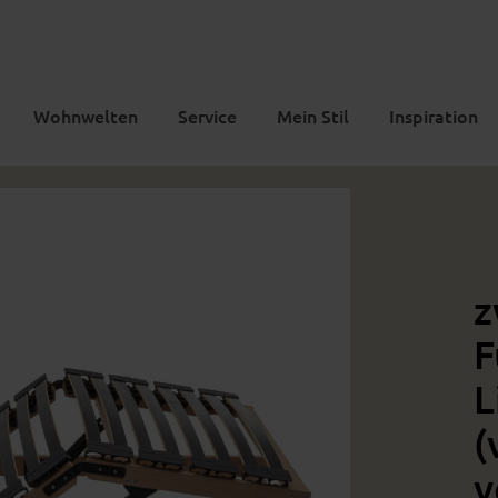
Wohnwelten
Service
Mein Stil
Inspiration
z
F
L
(
v