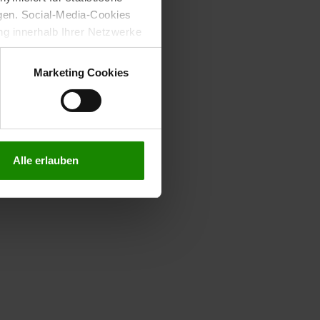
gen. Social-Media-Cookies
g innerhalb Ihrer Netzwerke
kies zulassen möchten.
verstanden
“, wenn Sie mit
Marketing Cookies
treffen. Sie können eine
n lesen Sie bitte unsere
Alle erlauben