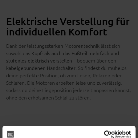
Elektrische Verstellung für
individuellen Komfort
Dank der
lässt sich
leistungsstarken Motorentechnik
sowohl das
Kopf- als auch das Fußteil mehrfach und
– bequem über den
stufenlos elektrisch verstellen
. So findest du mühelos
kabelgebundenen Handschalter
deine perfekte Position, ob zum Lesen, Relaxen oder
Schlafen. Die Motoren arbeiten leise und zuverlässig,
sodass du deine Liegeposition jederzeit anpassen kannst,
ohne den erholsamen Schlaf zu stören.
Hochwertige Verarbeitung