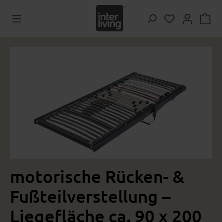
Zum Hauptinhalt springen
Du hast 0 Pr
Bildergalerie überspringen
motorische Rücken- &
Fußteilverstellung –
Liegefläche ca. 90 x 200