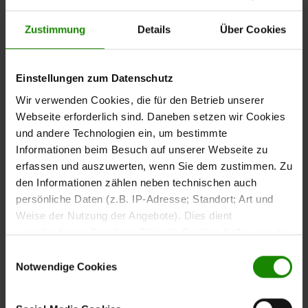
– stabil, präzise und
geräuschfrei
Zustimmung
Details
Über Cookies
Der
wird passgenau montiert und kommt
Lattenrahmen
vollständig ohne Schrauben aus. Das sorgt für dauerhafte
Einstellungen zum Datenschutz
Stabilität und geräuschfreien Komfort – auch bei
Wir verwenden Cookies, die für den Betrieb unserer
täglicher Nutzung. Die sorgfältige handwerkliche
Webseite erforderlich sind. Daneben setzen wir Cookies
Fertigung macht diesen Rahmen zu einer langlebigen
und andere Technologien ein, um bestimmte
Basis für erholsamen Schlaf und beständige Qualität.
Informationen beim Besuch auf unserer Webseite zu
erfassen und auszuwerten, wenn Sie dem zustimmen. Zu
den Informationen zählen neben technischen auch
persönliche Daten (z.B. IP-Adresse; Standort; Art und
Weise der Nutzung der Angebote). Dies dient
28 Premium-
verschiedenen Zwecken: Statistik Cookies helfen uns zu
Federholzleisten für
verstehen, wie Sie als Besucher unsere Webseite
Einwilligungsauswahl
gleichmäßige
nutzen, indem sie Informationen sammeln und sie
Notwendige Cookies
anonymisiert für statistische Zwecke auszuwerten.
Unterstützung
Marketing Cookies helfen uns, Ihnen personalisierte