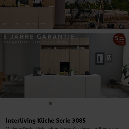
Bildergalerie überspringen
Interliving Küche Serie 3085
Moderne Designküche mit griffloser Kochinsel und Fronten in