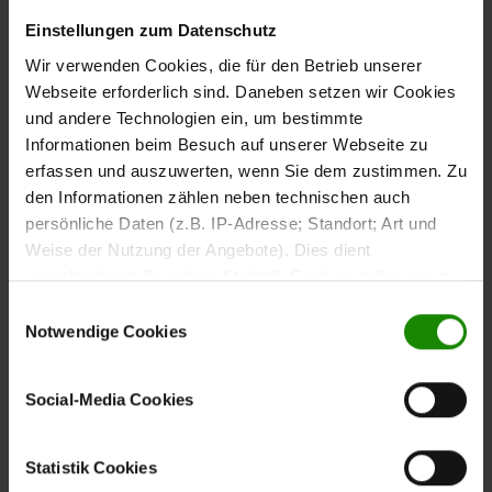
(Energieeffizienzklasse A, Spektrum A+++
HB013FBB1
Einstellungen zum Datenschutz
bis D).
Wir verwenden Cookies, die für den Betrieb unserer
Webseite erforderlich sind. Daneben setzen wir Cookies
: Die Insel misst in der Länge ca.
Großzügige Kochinsel
und andere Technologien ein, um bestimmte
303 cm und ist ausgestattet mit dem
SIEMENS
Informationen beim Besuch auf unserer Webseite zu
Induktionskochfeld ED811BS16E mit Muldenlüfter
erfassen und auszuwerten, wenn Sie dem zustimmen. Zu
(Energieeffizienzklasse B, Spektrum A+++ bis D), einer
den Informationen zählen neben technischen auch
und einer
mattschwarzen Einbauspüle
mattschwarzen
persönliche Daten (z.B. IP-Adresse; Standort; Art und
– für ein klares, modernes
Einhebel-Mischbatterie
Weise der Nutzung der Angebote). Dies dient
Statement im Raum.
verschiedenen Zwecken: Statistik Cookies helfen uns zu
verstehen, wie Sie als Besucher unsere Webseite
Einwilligungsauswahl
: Ergänze deine Küche nach Wunsch mit
Flexibel planbar
nutzen, indem sie Informationen sammeln und sie
Notwendige Cookies
oder weiterer
oder
Geschirrspüler
Innenausstattung
LED-
anonymisiert für statistische Zwecke auszuwerten.
, sodass sie perfekt zu deinem Alltag passt.
Beleuchtung
Marketing Cookies helfen uns, Ihnen personalisierte
Social-Media Cookies
Werbung anzuzeigen. Social-Media-Cookies ermöglichen
es, eine Verbindung zu sozialen Netzwerken aufzubauen,
um Inhalte und Werbung innerhalb Ihrer Netzwerke
Statistik Cookies
anzuzeigen. Sie können frei entscheiden, welche