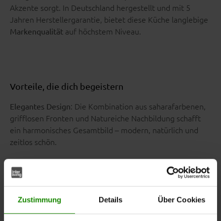
Akzente sorgt. In Deutschland hergestellt und mit 5
Jahren Herstellergarantie, bietet diese Küche langlebige
auf höchstem Niveau.
Markenqualität
Vorteile, die dich begeistern
: Die Kombination aus saharafarbenen,
Elegantes Design
grifflosen Fronten und Natureiche Nachbildung schafft
ein harmonisches Gesamtbild – modern, natürlich und
zeitlos schön.
: Mit einer
Praktische Hochschrankzeile
Länge von ca. 300
bietet sie extra viel Stauraum, ein offenes Regal für
cm
dekorative Akzente, sowie Platz für die
SIEMENS Kühl-
Zustimmung
Details
Über Cookies
(Energieeffizienzklasse E,
Gefrierkombination KI86V5SE0
Spektrum A bis G) und den
SIEMENS Backofen