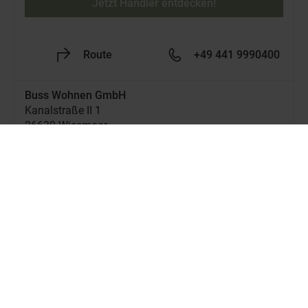
Jetzt Händler entdecken!
Route
+49 441 9990400
Buss Wohnen GmbH
Kanalstraße II 1
26639 Wiesmoor
Jetzt geschlossen
-
Öffnet um
10:00
Mo.
Jetzt Händler entdecken!
Route
+49 4944 960
Carre Wonen & Slapen B.V.
Julianaweg 137a