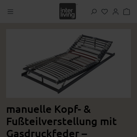
Zum Hauptinhalt springen
Du hast 0 Pr
Bildergalerie überspringen
manuelle Kopf- &
Fußteilverstellung mit
Gasdruckfeder –