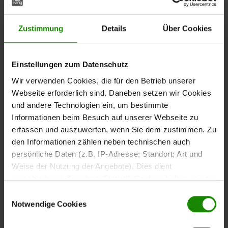
Hochwertige Verarbeitung
– stabil, präzise und
Zustimmung
Details
Über Cookies
geräuschfrei
Der
wird passgenau montiert und kommt
Lattenrahmen
Einstellungen zum Datenschutz
vollständig ohne Schrauben aus. Das sorgt für dauerhafte
Wir verwenden Cookies, die für den Betrieb unserer
Stabilität und geräuschfreien Komfort – auch bei
Webseite erforderlich sind. Daneben setzen wir Cookies
täglicher Nutzung. Die sorgfältige handwerkliche
und andere Technologien ein, um bestimmte
Fertigung macht diesen Rahmen zu einer langlebigen
Informationen beim Besuch auf unserer Webseite zu
Basis für erholsamen Schlaf und beständige Qualität.
erfassen und auszuwerten, wenn Sie dem zustimmen. Zu
den Informationen zählen neben technischen auch
persönliche Daten (z.B. IP-Adresse; Standort; Art und
Weise der Nutzung der Angebote). Dies dient
28 Premium-
verschiedenen Zwecken: Statistik Cookies helfen uns zu
verstehen, wie Sie als Besucher unsere Webseite
Federholzleisten für
Einwilligungsauswahl
nutzen, indem sie Informationen sammeln und sie
Notwendige Cookies
gleichmäßige
anonymisiert für statistische Zwecke auszuwerten.
Marketing Cookies helfen uns, Ihnen personalisierte