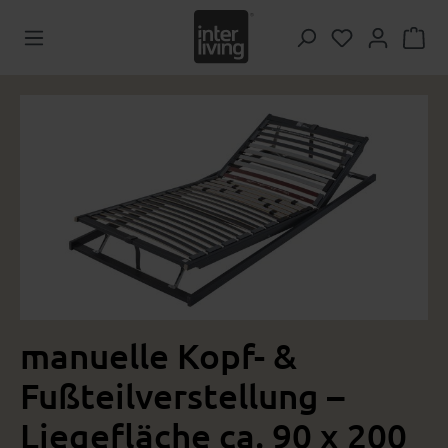
Zum Hauptinhalt springen
Du hast 0 Pr
Bildergalerie überspringen
manuelle Kopf- &
Fußteilverstellung –
Liegefläche ca. 90 x 200