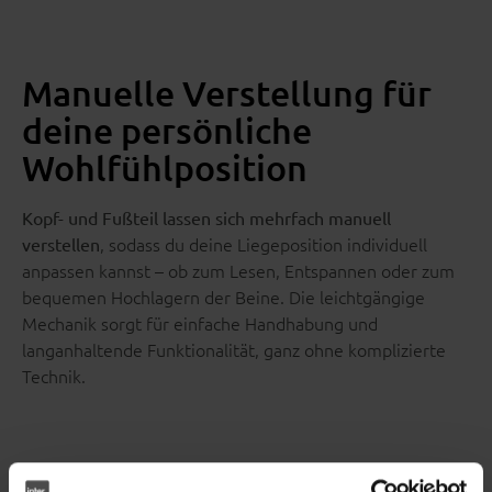
Manuelle Verstellung für
deine persönliche
Wohlfühlposition
Kopf- und Fußteil lassen sich mehrfach manuell
, sodass du deine Liegeposition individuell
verstellen
anpassen kannst – ob zum Lesen, Entspannen oder zum
bequemen Hochlagern der Beine. Die leichtgängige
Mechanik sorgt für einfache Handhabung und
langanhaltende Funktionalität, ganz ohne komplizierte
Technik.