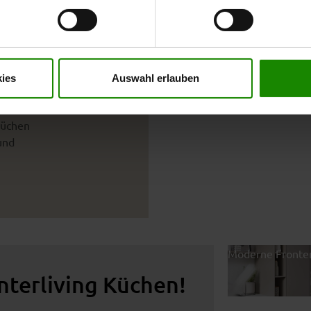
nverstanden sind. Über „
Einstellungen
“ können sie eine Auswahl 
t mit Wirkung für die Zukunft widerrufen. Für weitere Informatione
atürlichen
er Impressum finden Sie
hier
.
ies
Auswahl erlauben
rakter
küchen
und
Moderne Fronte
Interliving Küchen!