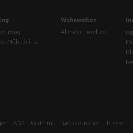
ving
Wohnwelten
In
erliving
Alle Wohnwelten
il
ving Möbelhäuser
Mo
l
Bl
Ne
gen
AGB
Widerruf
Barrierefreiheit
Presse
K