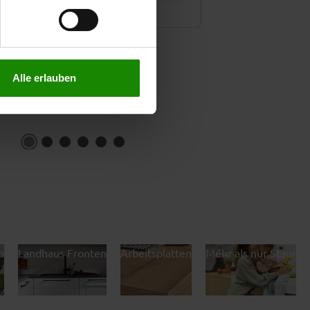
treffen. Sie können eine
n lesen Sie bitte unsere
Alle erlauben
n
Landhaus Fronten
Arbeitsplatten
Mehr als nur Staura