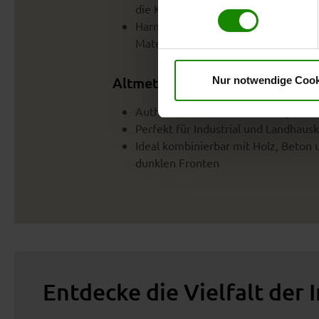
dem Einsatz aller Cookies ei
die Küche
erteilte Einwilligung jederzei
Harmoniert mit hellen Farben und n
Datenschutzhinweise
. Uns
Materialien
Altmetall
Nur notwendige Cook
Authentischer Look mit Vintage-Cha
Perfekt für Industrial und Landhaus
Ideal kombinierbar mit Holz, Beton 
dunklen Fronten
Entdecke die Vielfalt der 