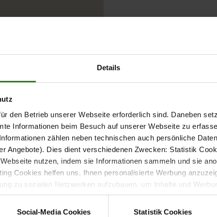
aste
etonte
Details
hutz
ür den Betrieb unserer Webseite erforderlich sind. Daneben se
rakter
mte Informationen beim Besuch auf unserer Webseite zu erfas
onten
nformationen zählen neben technischen auch persönliche Daten 
e
r Angebote). Dies dient verschiedenen Zwecken: Statistik Cook
Webseite nutzen, indem sie Informationen sammeln und sie anony
ng Cookies helfen uns, Ihnen personalisierte Werbung anzuzei
dung zu sozialen Netzwerken aufzubauen, um Inhalte und Werbun
 entscheiden, welche Kategorien sie neben den notwendigen Coo
rahlung
wenn Sie nur notwendige Cookies zulassen wollen, oder auf „
Ein
 Luxus in
Social-Media Cookies
Statistik Cookies