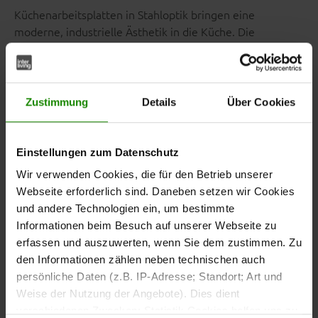
Küchenarbeitsplatten in Stahloptik bringen eine
moderne, industrielle Ästhetik in die Küche. Die
metallisch wirkende Oberfläche erinnert an gebürsteten
Edelstahl und sorgt für einen klaren, urbanen Look –
ideal für moderne Küchenkonzepte mit
architektonischem Charakter.
Zustimmung
Details
Über Cookies
Einstellungen zum Datenschutz
Wir verwenden Cookies, die für den Betrieb unserer
Wichtige Eigenschaften auf einen
Webseite erforderlich sind. Daneben setzen wir Cookies
Blick
und andere Technologien ein, um bestimmte
Markante Stahloptik mit metallischer
Informationen beim Besuch auf unserer Webseite zu
Ausstrahlung
erfassen und auszuwerten, wenn Sie dem zustimmen. Zu
Moderner Industrial-Look für
den Informationen zählen neben technischen auch
designorientierte Küchen
persönliche Daten (z.B. IP-Adresse; Standort; Art und
Pflegeleicht und widerstandsfähig im
Weise der Nutzung der Angebote). Dies dient
täglichen Gebrauch
verschiedenen Zwecken: Statistik Cookies helfen uns zu