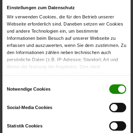
Einstellungen zum Datenschutz
Wir verwenden Cookies, die für den Betrieb unserer
Webseite erforderlich sind. Daneben setzen wir Cookies
und andere Technologien ein, um bestimmte
Informationen beim Besuch auf unserer Webseite zu
erfassen und auszuwerten, wenn Sie dem zustimmen. Zu
den Informationen zählen neben technischen auch
persönliche Daten (z.B. IP-Adresse; Standort; Art und
Weise der Nutzung der Angebote). Dies dient
verschiedenen Zwecken: Statistik Cookies helfen uns zu
verstehen, wie Sie als Besucher unsere Webseite
Einwilligungsauswahl
nutzen, indem sie Informationen sammeln und sie
Notwendige Cookies
anonymisiert für statistische Zwecke auszuwerten.
Marketing Cookies helfen uns, Ihnen personalisierte
Social-Media Cookies
Werbung anzuzeigen. Social-Media-Cookies ermöglichen
es, eine Verbindung zu sozialen Netzwerken aufzubauen,
Schlafzimmer
um Inhalte und Werbung innerhalb Ihrer Netzwerke
Statistik Cookies
anzuzeigen. Sie können frei entscheiden, welche