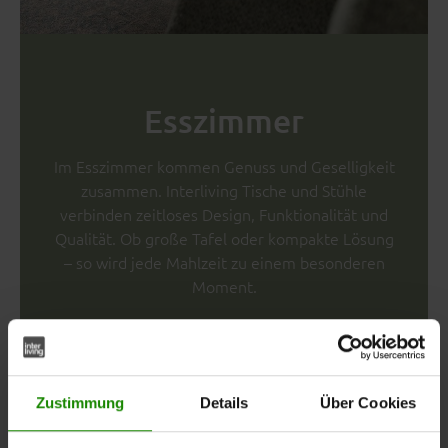
Esszimmer
Im Esszimmer kommen Genuss und Geselligkeit
zusammen. Interliving Tische und Stühle
verbinden zeitloses Design, Funktionalität und
Qualität. Ob große Tafel oder kompakte Lösung
– so wird jede Mahlzeit zu einem besonderen
Moment.
Zustimmung
Details
Über Cookies