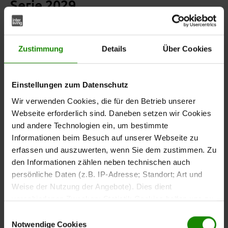
Serie 2029
Das
Sideboard aus der Interliving Wohnzimmer Serie
kombiniert natürliche Materialien mit einem klaren,
2029
Zustimmung
Details
Über Cookies
modernen Design.
Fronten aus massiver gebürsteter
und ein
sorgen
Wildeiche
Korpus mit Wildeichefurnier
für eine hochwertige und zeitlose Optik, die sich
Einstellungen zum Datenschutz
vielseitig in dein Zuhause integrieren lässt.
Wir verwenden Cookies, die für den Betrieb unserer
Webseite erforderlich sind. Daneben setzen wir Cookies
und andere Technologien ein, um bestimmte
Informationen beim Besuch auf unserer Webseite zu
Mit Maßen von ca.
bietet dir
178 x 86 x 42 cm (B/LxHxT)
erfassen und auszuwerten, wenn Sie dem zustimmen. Zu
das Sideboard viel Stauraum für Geschirr,
den Informationen zählen neben technischen auch
Wohnaccessoires oder andere Alltagsgegenstände.
persönliche Daten (z.B. IP-Adresse; Standort; Art und
Hinter
stehen dir jeweils zwei
drei Holztüren
Weise der Nutzung der Angebote). Dies dient
höhenverstellbare Holzböden zur Verfügung, die du
verschiedenen Zwecken: Statistik Cookies helfen uns zu
flexibel an deinen Platzbedarf anpassen kannst. Hinter
verstehen, wie Sie als Besucher unsere Webseite
Einwilligungsauswahl
befinden sich ein weiterer
einer Glastür
nutzen, indem sie Informationen sammeln und sie
Notwendige Cookies