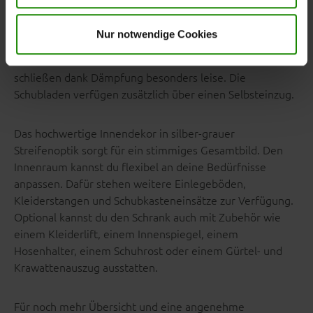
erhältlich.
hier
.
Nur notwendige Cookies
Du kannst zwischen zwei Höhen und mehreren Breiten
von ca. 200 bis 350 cm wählen. Türen und Schubladen
schließen dank Dämpfung besonders leise. Die
Schubladen verfügen zusätzlich über einen Selbsteinzug.
Das hochwertige Innendekor in silber-grauer
Streifenoptik sorgt für ein stimmiges Gesamtbild. Den
Innenraum kannst du flexibel an deine Bedürfnisse
anpassen. Dafür stehen weitere Einlegeböden,
Kleiderstangen und Schubkasteneinsätze zur Verfügung.
Optional kannst du den Schrank auch mit Zubehör wie
einem Kleiderlift, einem Innenspiegel, einem
Hosenhalter, einem Schuhrost oder einem Gürtel- und
Krawattenauszug ausstatten.
Für noch mehr Übersicht und eine angenehme