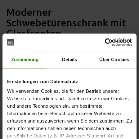
Moderner
Schwebetürenschrank mit
Glasfronten
Der Schwebetürenschrank aus der Interliving
Kleiderschrank Serie 1211 verbindet modernes Design
Zustimmung
Details
Über Cookies
mit viel Stauraum. Die Glasfronten sind kieselgrau und
bestehen pro Tür aus drei Feldern. Das obere und untere
Feld sind glänzend. Das mittlere Feld ist matt. Der Korpus
Einstellungen zum Datenschutz
und die Griffleisten sind ebenfalls in Kieselgrau gehalten
Wir verwenden Cookies, die für den Betrieb unserer
und sorgen für ein harmonisches Gesamtbild.
Webseite erforderlich sind. Daneben setzen wir Cookies
und andere Technologien ein, um bestimmte
Der Kleiderschrank verfügt über zwei Schwebetüren. Im
Informationen beim Besuch auf unserer Webseite zu
Inneren befinden sich sechs Kleiderböden. Drei sind fest
erfassen und auszuwerten, wenn Sie dem zustimmen. Zu
eingebaut, drei lassen sich in der Höhe verstellen.
den Informationen zählen neben technischen auch
Außerdem stehen dir drei Kleiderstangen aus Metall zur
persönliche Daten (z.B. IP-Adresse; Standort; Art und