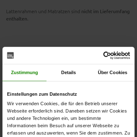
Lattenrahmen und Matratzen sind
nicht im Lieferumfang
.
enthalten
Angenehme Rückenstütze
durch Kopfteilpolster
Zustimmung
Details
Über Cookies
Das
ergänzt dein Bett um
zweiteilige Aufsatzpolster-Set
eine bequeme Anlehnfläche. Die Polster sind mit einem
ausgestattet und
graphitfarbenem Kunstlederbezug
Einstellungen zum Datenschutz
bieten dir mehr Komfort beim Sitzen im Bett.
Wir verwenden Cookies, die für den Betrieb unserer
Webseite erforderlich sind. Daneben setzen wir Cookies
Die Maße je Polster betragen ca. 82 x 19 x 7 cm
und andere Technologien ein, um bestimmte
(B/LxHxT).
Informationen beim Besuch auf unserer Webseite zu
erfassen und auszuwerten, wenn Sie dem zustimmen. Zu