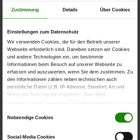
flexibel an unterschiedliche Situationen anpassen.
Zustimmung
Details
Über Cookies
Die
ist auf die Sitzmöbel der
Höhe von ca. 77 cm
Interliving Esszimmer Serie 5104 abgestimmt und
Einstellungen zum Datenschutz
unterstützt eine komfortable Sitzposition.
Wir verwenden Cookies, die für den Betrieb unserer
Webseite erforderlich sind. Daneben setzen wir Cookies
und andere Technologien ein, um bestimmte
Informationen beim Besuch auf unserer Webseite zu
erfassen und auszuwerten, wenn Sie dem zustimmen. Zu
Glas-Keramik für den
den Informationen zählen neben technischen auch
täglichen Einsatz
persönliche Daten (z.B. IP-Adresse; Standort; Art und
Weise der Nutzung der Angebote). Dies dient
Die
vereint eine
Tischplatte aus Glas-Keramik
verschiedenen Zwecken: Statistik Cookies helfen uns zu
hochwertige Optik mit hoher Widerstandsfähigkeit. Das
verstehen, wie Sie als Besucher unsere Webseite
Einwilligungsauswahl
Material ist für die Anforderungen des Alltags ausgelegt
nutzen, indem sie Informationen sammeln und sie
Notwendige Cookies
und überzeugt durch seine langlebigen Eigenschaften.
anonymisiert für statistische Zwecke auszuwerten.
Marketing Cookies helfen uns, Ihnen personalisierte
Social-Media Cookies
Werbung anzuzeigen. Social-Media-Cookies ermöglichen