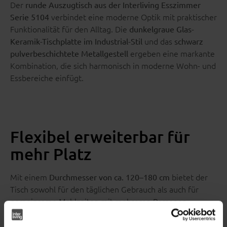
Der
runde Auszugtisch aus der Interliving Esszimmer
verbindet eine moderne Optik mit praktischer
Serie 5104
Funktionalität für den Alltag. Die
dunkelgraue Glas-
und das
Keramik-Tischplatte im Industrial-Stil
schwarz
ergeben eine markante
pulverbeschichtete Metallgestell
Kombination, die sich harmonisch in moderne Wohn- und
Essbereiche einfügt.
Flexibel erweiterbar für
mehr Platz
Mit einem
bietet der
Durchmesser von ca. 120–180 cm
Tisch sowohl für den täglichen Gebrauch als auch für
gemeinsame Mahlzeiten mit mehreren Personen
ausreichend Platz. Dank der integrierten Ausziehfunktion
lässt sich die Tischfläche bei Bedarf vergrößern und