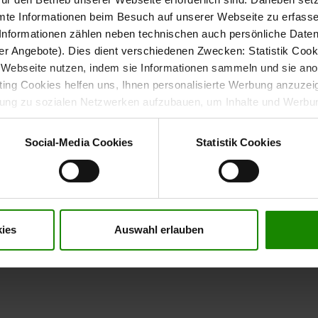
 ein. Die Rückenlehne lässt sich stufenlos über einen
mte Informationen beim Besuch auf unserer Webseite zu erfas
 in Höhe und Neigung anpassen. So findest du ganz einfach
nformationen zählen neben technischen auch persönliche Daten 
r Angebote). Dies dient verschiedenen Zwecken: Statistik Cook
Webseite nutzen, indem sie Informationen sammeln und sie anony
eden Tag
ng Cookies helfen uns, Ihnen personalisierte Werbung anzuzei
dung zu sozialen Netzwerken aufzubauen, um Inhalte und Werbun
 gepolstert. Die Rückenlehne besteht aus Kaltschaum und
 entscheiden, welche Kategorien sie neben den notwendigen Coo
ein angenehmes Sitzgefühl.
wenn Sie nur notwendige Cookies zulassen wollen, oder auf „
Ein
Social-Media Cookies
Statistik Cookies
nverstanden sind. Über „
Einstellungen
“ können sie eine Auswahl 
 Grad drehbar. Er ist in drei Ergonomiegrößen erhältlich –
t mit Wirkung für die Zukunft widerrufen. Für weitere Informatione
er Impressum finden Sie
hier
.
ies
Auswahl erlauben