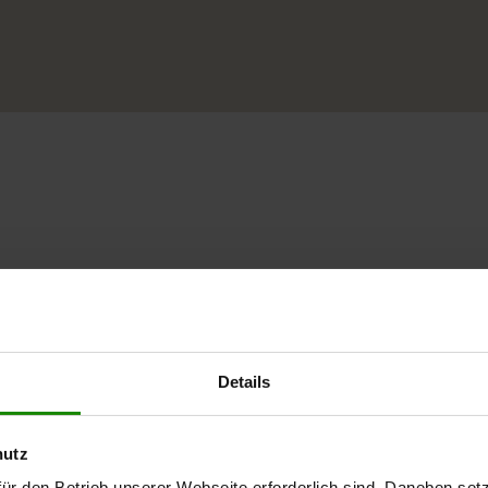
für dich am bequemsten ist
terliving Sessel Serie 4545.
Details
ederbezug in Ecru und einen mattschwarz
hutz
ür den Betrieb unserer Webseite erforderlich sind. Daneben se