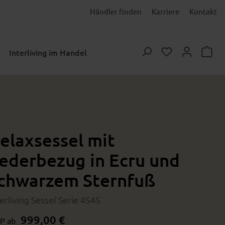
Händler finden
Karriere
Kontakt
Du hast 0 Prod
Interliving im Handel
elaxsessel mit
ederbezug in Ecru und
chwarzem Sternfuß
terliving Sessel Serie 4545
999,00 €
P ab