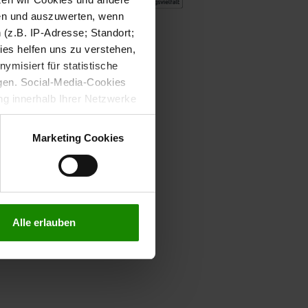
sen und auszuwerten, wenn
(z.B. IP-Adresse; Standort;
ies helfen uns zu verstehen,
misiert für statistische
gen. Social-Media-Cookies
g innerhalb Ihrer Netzwerke
kies zulassen möchten.
verstanden
“, wenn Sie mit
Marketing Cookies
treffen. Sie können eine
n lesen Sie bitte unsere
Alle erlauben