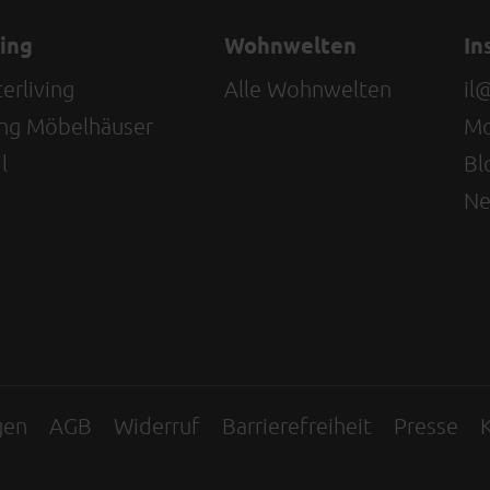
ving
Wohnwelten
In
erliving
Alle Wohnwelten
il
ving Möbelhäuser
Mo
l
Bl
Ne
gen
AGB
Widerruf
Barrierefreiheit
Presse
K