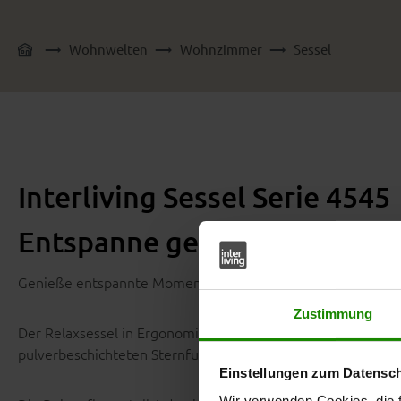
Wohnwelten
Wohnzimmer
Sessel
Interliving Sessel Serie 4545
Entspanne genau so, wie es 
Genieße entspannte Momente mit dem Relaxsessel aus der In
Zustimmung
Der Relaxsessel in Ergonomiegröße M hat einen LongLife-L
pulverbeschichteten Sternfuß.
Einstellungen zum Datensc
Wir verwenden Cookies, die f