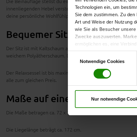
Die Beinauflage stellst du einfach mit deinem Körpergewicht
Technologien ein, um bestim
innenliegenden Hebel verstellen. Das Kopfpolster kannst du
Sie dem zustimmen. Zu den I
deine persönliche Wohlfühlposition.
Art und Weise der Nutzung de
wie Sie als Besucher unsere 
Bequemer Sitzkomfort für j
Zwecke auszuwerten. Marketi
ermöglichen es, eine Verbin
Der Sitz ist mit Kaltschaum auf einer Wellenunterfederung
anzuzeigen. Sie können frei
Einwilligungsauswahl
weichem Polyätherschaum. Die legere Polsterung sorgt für 
Klicken Sie auf „
Ablehnen
“, 
Notwendige Cookies
dem Einsatz aller Cookies ei
Der Relaxsessel ist bis maximal 120 kg belastbar und um 360
erteilte Einwilligung jederzei
alle zum gleichen Preis.
Datenschutzhinweise
. Uns
Maße auf einen Blick
Nur notwendige Cook
Die Maße betragen ca. 72 x 110 x 85 cm (B x H x T).
Die Liegelänge beträgt ca. 172 cm.