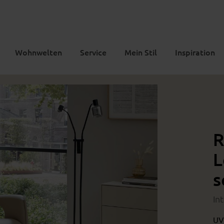
Wohnwelten
Service
Mein Stil
Inspiration
R
L
s
In
UV