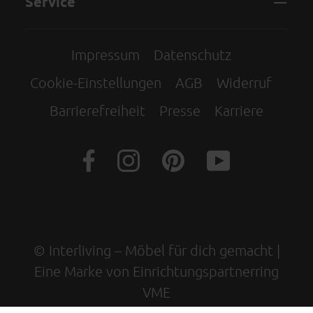
Service
Impressum
Datenschutz
Cookie-Einstellungen
AGB
Widerruf
Barrierefreiheit
Presse
Karriere
© Interliving – Möbel für dich gemacht |
Eine Marke von Einrichtungspartnerring
VME