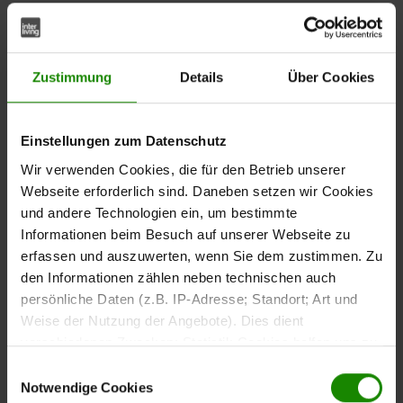
Taschenfederkern
Der
Polsterstuhl aus der Interliving Esszimmer Serie
Zustimmung
Details
Über Cookies
kombiniert hochwertige Materialien mit hohem
5116
Sitzkomfort. Der
Bezugmix aus grauem Leder und Cord
verleiht dem Stuhl eine markante Optik. Das
Stativgestell
Einstellungen zum Datenschutz
sorgt für Stabilität und
aus gebürstetem Edelstahl
ergänzt das geradlinige Design.
Wir verwenden Cookies, die für den Betrieb unserer
Webseite erforderlich sind. Daneben setzen wir Cookies
und andere Technologien ein, um bestimmte
Informationen beim Besuch auf unserer Webseite zu
erfassen und auszuwerten, wenn Sie dem zustimmen. Zu
Maße und Komfort
den Informationen zählen neben technischen auch
persönliche Daten (z.B. IP-Adresse; Standort; Art und
Mit Maßen von ca.
bietet der
52 x 90 x 63 cm (BxHxT)
Weise der Nutzung der Angebote). Dies dient
Polsterstuhl komfortable Sitzbedingungen für den
verschiedenen Zwecken: Statistik Cookies helfen uns zu
täglichen Gebrauch. Die
beträgt ca. 52 cm und
Sitzhöhe
verstehen, wie Sie als Besucher unsere Webseite
Einwilligungsauswahl
ermöglicht ein angenehmes Sitzen am Esstisch.
nutzen, indem sie Informationen sammeln und sie
Notwendige Cookies