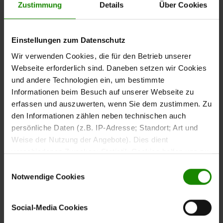
Zustimmung
Details
Über Cookies
mit filigraner Linienführung und dezenter
Polsterkopfteil
Kappnaht. Es unterstreicht die elegante Optik und dient
gleichzeitig als bequeme Rückenlehne – perfekt zum
Einstellungen zum Datenschutz
Lesen, Entspannen oder Frühstücken im Bett. Optional
Wir verwenden Cookies, die für den Betrieb unserer
kannst du die Rückseite im Originalbezug wählen, sodass
Webseite erforderlich sind. Daneben setzen wir Cookies
sich das Bett auch frei im Raum stilvoll platzieren lässt.
und andere Technologien ein, um bestimmte
Informationen beim Besuch auf unserer Webseite zu
erfassen und auszuwerten, wenn Sie dem zustimmen. Zu
den Informationen zählen neben technischen auch
Insgesamt stehen dir sechs Kopfteilvarianten in
persönliche Daten (z.B. IP-Adresse; Standort; Art und
unterschiedlichen Höhen und Ausführungen zur
Weise der Nutzung der Angebote). Dies dient
Verfügung, sodass du dein Bett ganz nach deinen
verschiedenen Zwecken: Statistik Cookies helfen uns zu
Vorstellungen gestalten kannst.
verstehen, wie Sie als Besucher unsere Webseite
Einwilligungsauswahl
nutzen, indem sie Informationen sammeln und sie
Notwendige Cookies
anonymisiert für statistische Zwecke auszuwerten.
Marketing Cookies helfen uns, Ihnen personalisierte
Social-Media Cookies
Werbung anzuzeigen. Social-Media-Cookies ermöglichen
Die kubisch gepolsterten Bettseiten mit anthrazitfarben