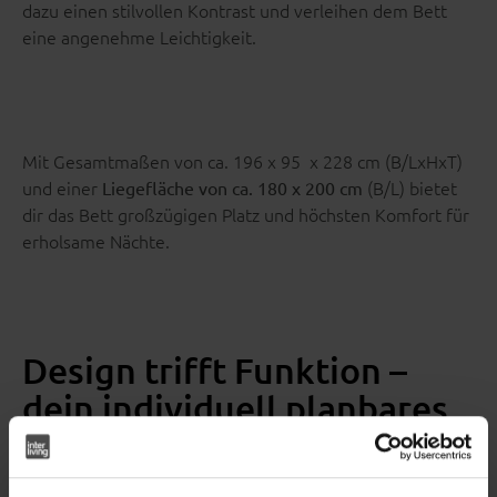
dazu einen stilvollen Kontrast und verleihen dem Bett
eine angenehme Leichtigkeit.
Mit Gesamtmaßen von ca. 196 x 95 x 228 cm (B/LxHxT)
und einer
(B/L) bietet
Liegefläche von ca. 180 x 200 cm
dir das Bett großzügigen Platz und höchsten Komfort für
erholsame Nächte.
Design trifft Funktion –
dein individuell planbares
Polsterbett
Ein besonderes Highlight ist das
bodenfreie