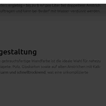
nders
.
ergiebig – bis zu 8 m² pro Liter bei doppeltem Anstrich
le auftragen und kann bei Bedarf mit Wasser verdünnt werden.
gestaltung
e gebrauchsfertige Wandfarbe ist die ideale Wahl für nahezu
tapete, Putz, Gipskarton sowie auf alten Anstrichen mit Kalk-
, was eine unkomplizierte
sarm und schnelltrocknend