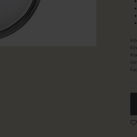
Int
Ein
Kon
Um
Fac