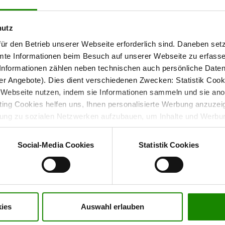
hutz
ür den Betrieb unserer Webseite erforderlich sind. Daneben se
mte Informationen beim Besuch auf unserer Webseite zu erfas
nformationen zählen neben technischen auch persönliche Daten 
r Angebote). Dies dient verschiedenen Zwecken: Statistik Cook
he Deckkraft und
Webseite nutzen, indem sie Informationen sammeln und sie anony
ng Cookies helfen uns, Ihnen personalisierte Werbung anzuzei
dung zu sozialen Netzwerken aufzubauen, um Inhalte und Werbun
 entscheiden, welche Kategorien sie neben den notwendigen Coo
– hergestellt aus hochwertigen, VOC-freien
 in Deutschland
wenn Sie nur notwendige Cookies zulassen wollen, oder auf „
Ein
 Die Farbe ist
und
lösemittelarm, atmungsaktiv
basiert auf
Social-Media Cookies
Statistik Cookies
nverstanden sind. Über „
Einstellungen
“ können sie eine Auswahl 
der notwendigste Anteil an Konservierungsmitteln
t mit Wirkung für die Zukunft widerrufen. Für weitere Informatione
er Impressum finden Sie
hier
.
ies
Auswahl erlauben
rgt die Wandfarbe für ein streifenfreies und intensives