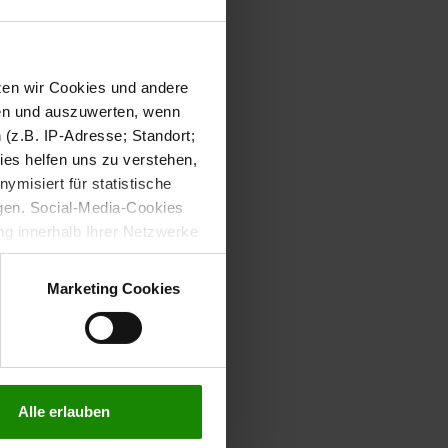
tzen wir Cookies und andere
sen und auszuwerten, wenn
(z.B. IP-Adresse; Standort;
ies helfen uns zu verstehen,
misiert für statistische
gen. Social-Media-Cookies
g innerhalb Ihrer Netzwerke
kies zulassen möchten.
verstanden
“, wenn Sie mit
Marketing Cookies
treffen. Sie können eine
n lesen Sie bitte unsere
Alle erlauben