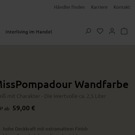
Händler finden
Karriere
Kontakt
Du hast 0 Prod
Interliving im Handel
issPompadour Wandfarbe
iß mit Charakter - Die Wertvolle ca. 2,5 Liter
59,00 €
P ab
hohe Deckkraft mit extramattem Finish