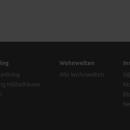
ving
Wohnwelten
In
erliving
Alle Wohnwelten
il
ving Möbelhäuser
Mo
l
Bl
Ne