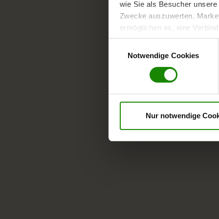
wie Sie als Besucher unsere 
Zwecke auszuwerten. Marketi
ermöglichen es, eine Verbin
anzuzeigen. Sie können frei
Einwilligungsauswahl
Klicken Sie auf „
Ablehnen
“, 
Notwendige Cookies
dem Einsatz aller Cookies ei
erteilte Einwilligung jederzei
Datenschutzhinweise
. Uns
Nur notwendige Cook