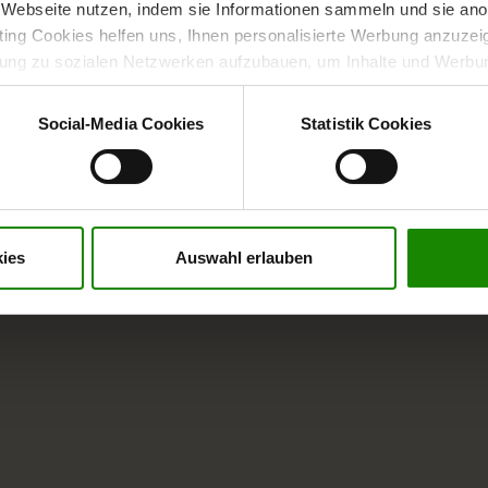
Webseite nutzen, indem sie Informationen sammeln und sie anony
ng Cookies helfen uns, Ihnen personalisierte Werbung anzuzei
dung zu sozialen Netzwerken aufzubauen, um Inhalte und Werbun
 entscheiden, welche Kategorien sie neben den notwendigen Coo
wenn Sie nur notwendige Cookies zulassen wollen, oder auf „
Ein
Social-Media Cookies
Statistik Cookies
nverstanden sind. Über „
Einstellungen
“ können sie eine Auswahl 
t mit Wirkung für die Zukunft widerrufen. Für weitere Informatione
er Impressum finden Sie
hier
.
ies
Auswahl erlauben