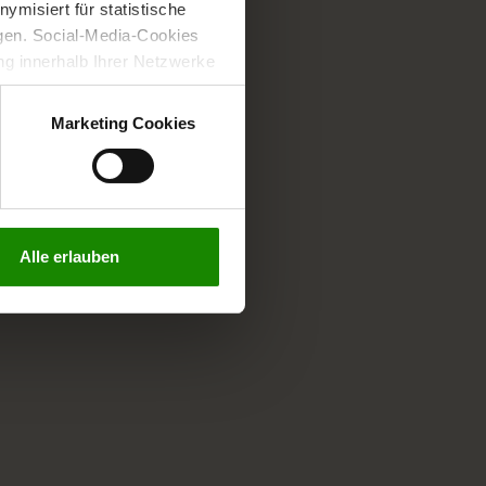
misiert für statistische
gen. Social-Media-Cookies
g innerhalb Ihrer Netzwerke
kies zulassen möchten.
verstanden
“, wenn Sie mit
Marketing Cookies
treffen. Sie können eine
n lesen Sie bitte unsere
Alle erlauben