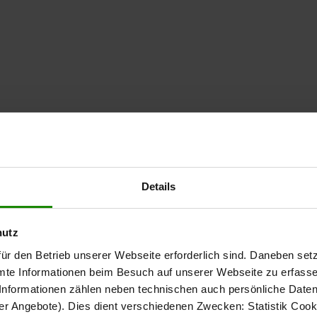
Die Interliving Sofa Serie 4450
Details
Mitten in der Industrieruine
hutz
ür den Betrieb unserer Webseite erforderlich sind. Daneben se
mte Informationen beim Besuch auf unserer Webseite zu erfas
nformationen zählen neben technischen auch persönliche Daten 
r Angebote). Dies dient verschiedenen Zwecken: Statistik Cook