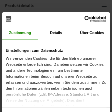
Produktdetails
Downloads
Zustimmung
Details
Über Cookies
Stylische LED-Deckenlampe –
Einstellungen zum Datenschutz
Interliving Leuchten Serie 9353
Wir verwenden Cookies, die für den Betrieb unserer
Die
aus der
Deckenleuchte
Interliving Leuchten Serie
Webseite erforderlich sind. Daneben setzen wir Cookies
verbindet modernes Design mit starker
9353
und andere Technologien ein, um bestimmte
Lichtleistung. Das elegante Zusammenspiel von
Informationen beim Besuch auf unserer Webseite zu
mit
warmgrauem und kaffeefarbenem Metall
erfassen und auszuwerten, wenn Sie dem zustimmen. Zu
macht sie zu einem stilvollen
mattweißem Acryl
den Informationen zählen neben technischen auch
Blickfang und sorgt für ein harmonisches Wohnambiente.
persönliche Daten (z.B. IP-Adresse; Standort; Art und
Weise der Nutzung der Angebote). Dies dient
verschiedenen Zwecken: Statistik Cookies helfen uns zu