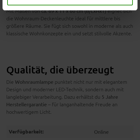
Mit Maßen von
eignet sich
ca. 69 x 11 x 60 cm (B/LxHxT)
die Wohnraum-Deckenleuchte ideal für mittlere bis
größere Räume. Sie fügt sich sowohl in moderne als auch
klassische Wohnkonzepte ein und setzt stilvolle Akzente.
Qualität, die überzeugt
Die
punktet nicht nur mit elegantem
Wohnraumlampe
Design und moderner LED-Technik, sondern auch mit
langlebiger Verarbeitung. Dazu erhältst du
5 Jahre
– für langanhaltende Freude an
Herstellergarantie
hochwertigem Licht.
Verfügbarkeit:
Online