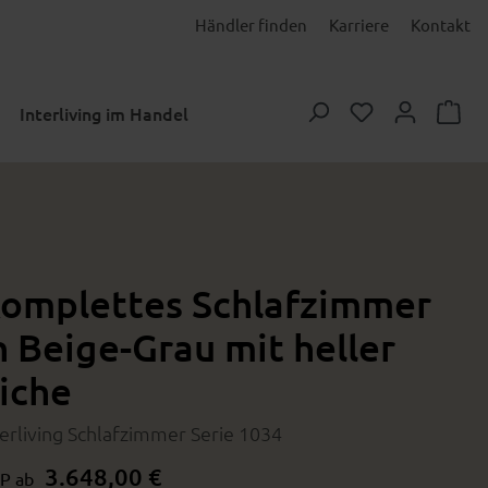
Händler finden
Karriere
Kontakt
Du hast 0 Prod
Interliving im Handel
omplettes Schlafzimmer
n Beige-Grau mit heller
iche
terliving Schlafzimmer Serie 1034
3.648,00 €
P ab