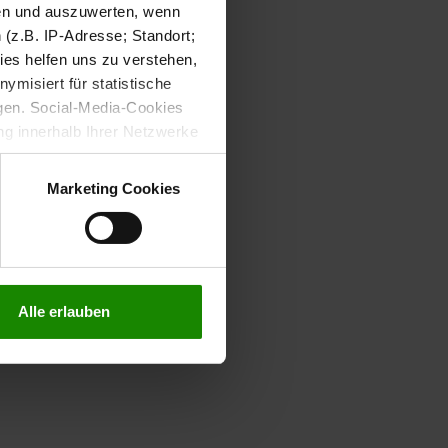
sen und auszuwerten, wenn
(z.B. IP-Adresse; Standort;
ies helfen uns zu verstehen,
misiert für statistische
gen. Social-Media-Cookies
g innerhalb Ihrer Netzwerke
kies zulassen möchten.
verstanden
“, wenn Sie mit
Marketing Cookies
treffen. Sie können eine
n lesen Sie bitte unsere
Alle erlauben