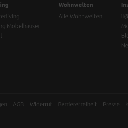
ving
Wohnwelten
In
erliving
Alle Wohnwelten
il
ving Möbelhäuser
Mo
l
Bl
Ne
gen
AGB
Widerruf
Barrierefreiheit
Presse
K