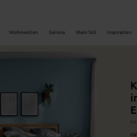
Wohnwelten
Service
Mein Stil
Inspiration
K
i
E
In
UV