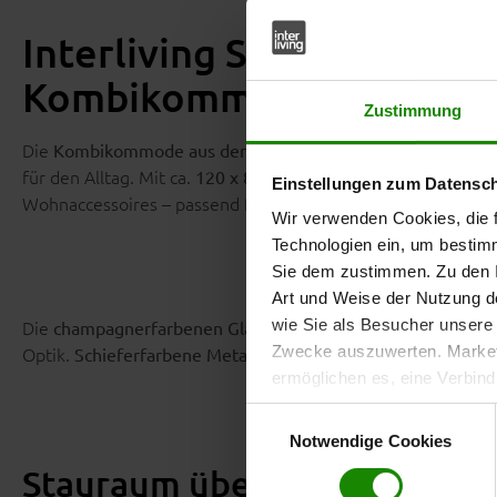
Interliving Schlafzimmer 
Kombikommode
Zustimmung
Die
Kombikommode aus der Interliving Schlafzimmer Serie
für den Alltag. Mit ca.
bietet sie
120 x 86 x 43 cm (B/LxHxT)
Einstellungen zum Datensc
Wohnaccessoires – passend für unterschiedlich große Schla
Wir verwenden Cookies, die f
Technologien ein, um bestim
Sie dem zustimmen. Zu den I
Art und Weise der Nutzung de
Die
und der abgestimmt
wie Sie als Besucher unsere 
champagnerfarbenen Glasfronten
Optik.
setzen dezente Akzente
Zwecke auszuwerten. Marketi
Schieferfarbene Metallgriffe
ermöglichen es, eine Verbin
anzuzeigen. Sie können frei
Einwilligungsauswahl
Klicken Sie auf „
Ablehnen
“, 
Notwendige Cookies
dem Einsatz aller Cookies ei
Stauraum übersichtlich organ
erteilte Einwilligung jederzei