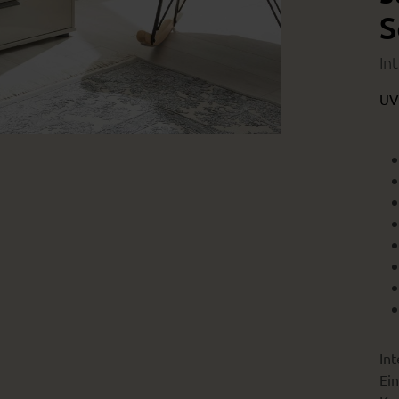
S
In
UV
Int
Ein