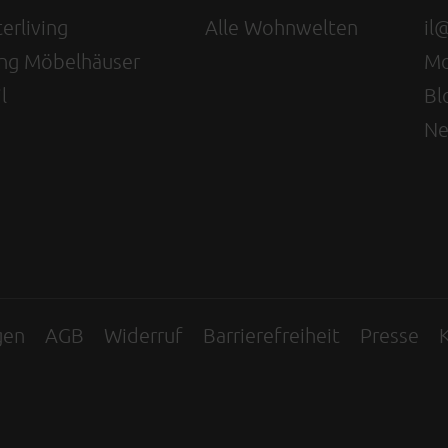
erliving
Alle Wohnwelten
il
ving Möbelhäuser
Mo
l
Bl
Ne
gen
AGB
Widerruf
Barrierefreiheit
Presse
K