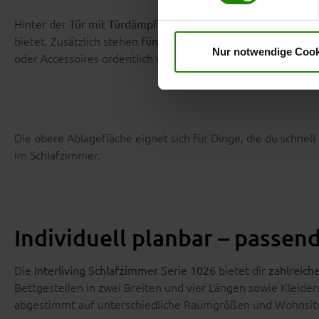
Datenschutzhinweise
. Uns
Hinter der
befindet sich
Tür mit Türdämpfung
ein höhenvers
bietet. Zusätzlich stehen
zur Ver
fünf geräumige Schubladen
Nur notwendige Cook
oder Accessoires ordentlich verstauen kannst.
Die obere Ablagefläche eignet sich für Dinge, die du schnel
im Schlafzimmer.
Individuell planbar – passe
Die
bietet dir
Interliving Schlafzimmer Serie 1026
zahlreich
Bettgestellen in zwei Breiten und vier Längen sowie Kleide
abgestimmt auf unterschiedliche Raumgrößen und Wohnsit