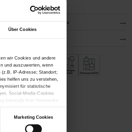
Produktdetails
Über Cookies
Downloads
tzen wir Cookies und andere
sen und auszuwerten, wenn
(z.B. IP-Adresse; Standort;
ies helfen uns zu verstehen,
misiert für statistische
gen. Social-Media-Cookies
g innerhalb Ihrer Netzwerke
kies zulassen möchten.
verstanden
“, wenn Sie mit
Marketing Cookies
treffen. Sie können eine
n lesen Sie bitte unsere