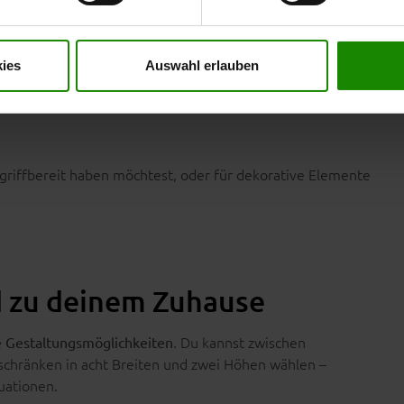
er Impressum finden Sie
hier
.
, der flexible Aufbewahrungsmöglichkeiten
tellbarer Boden
fügung, in denen du Kleidung, Bettwäsche, Handtücher
ies
Auswahl erlauben
l griffbereit haben möchtest, oder für dekorative Elemente
nd zu deinem Zuhause
. Du kannst zwischen
e Gestaltungsmöglichkeiten
rschränken in acht Breiten und zwei Höhen wählen –
uationen.