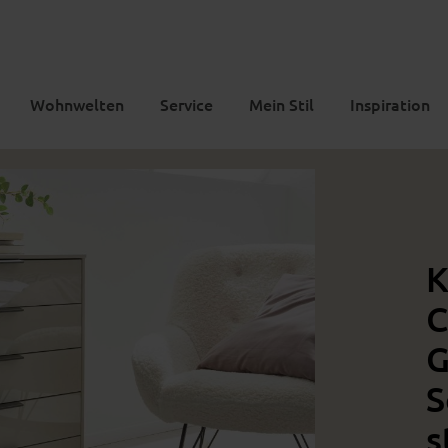
Wohnwelten
Service
Mein Stil
Inspiration
K
C
G
S
s