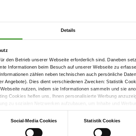
Serie 1026 –
Details
verbindet modernes Design mit praktischem Stauraum
 1026
 viel Platz für Kleidung, Wäsche und weitere
hutz
fzimmer.
ür den Betrieb unserer Webseite erforderlich sind. Daneben se
mte Informationen beim Besuch auf unserer Webseite zu erfas
nformationen zählen neben technischen auch persönliche Daten 
r Angebote). Dies dient verschiedenen Zwecken: Statistik Cook
e
sorgen für eine ruhige und elegante
Webseite nutzen, indem sie Informationen sammeln und sie anony
Korpus in Champagner
 und ergänzen das harmonische Gesamtbild.
ng Cookies helfen uns, Ihnen personalisierte Werbung anzuzei
dung zu sozialen Netzwerken aufzubauen, um Inhalte und Werbun
 entscheiden, welche Kategorien sie neben den notwendigen Coo
wenn Sie nur notwendige Cookies zulassen wollen, oder auf „
Ein
Social-Media Cookies
Statistik Cookies
nverstanden sind. Über „
Einstellungen
“ können sie eine Auswahl 
isiert
t mit Wirkung für die Zukunft widerrufen. Für weitere Informatione