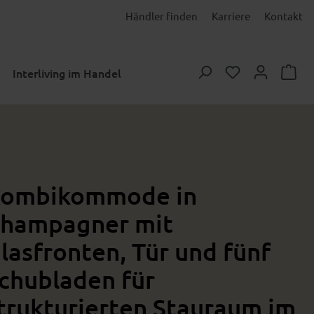
Händler finden
Karriere
Kontakt
Du hast 0 Prod
Interliving im Handel
ombikommode in
hampagner mit
lasfronten, Tür und fünf
chubladen für
trukturierten Stauraum im