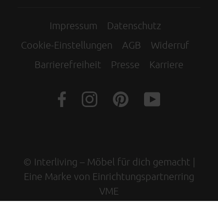
Impressum
Datenschutz
Cookie-Einstellungen
AGB
Widerruf
Barrierefreiheit
Presse
Karriere
© Interliving – Möbel für dich gemacht |
Eine Marke von Einrichtungspartnerring
VME