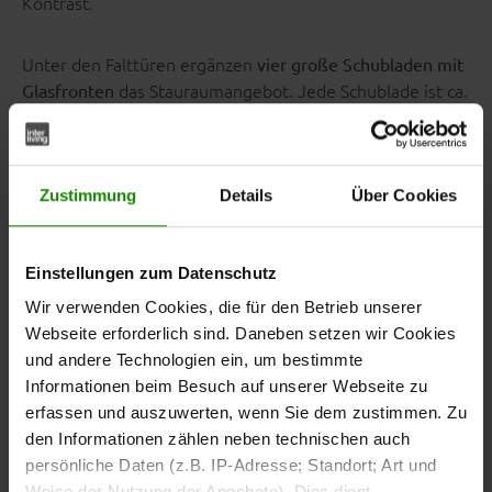
Kontrast.
Unter den Falttüren ergänzen
vier große Schubladen mit
das Stauraumangebot. Jede Schublade ist ca.
Glasfronten
100 cm breit und bietet zusätzlichen Platz für Kleidung
und persönliche Gegenstände.
Zustimmung
Details
Über Cookies
Durchdachte
Innenausstattung für mehr
Ordnung
Einstellungen zum Datenschutz
Wir verwenden Cookies, die für den Betrieb unserer
Hinter den Türen stehen dir insgesamt
sechs
Webseite erforderlich sind. Daneben setzen wir Cookies
zur Verfügung.
Kleiderböden und drei Kleiderstangen
und andere Technologien ein, um bestimmte
Drei der Kleiderböden sind höhenverstellbar und können
Informationen beim Besuch auf unserer Webseite zu
flexibel an deine Bedürfnisse angepasst werden.
erfassen und auszuwerten, wenn Sie dem zustimmen. Zu
den Informationen zählen neben technischen auch
persönliche Daten (z.B. IP-Adresse; Standort; Art und
Die Kombination aus Kleiderstangen und Einlegeböden
Weise der Nutzung der Angebote). Dies dient