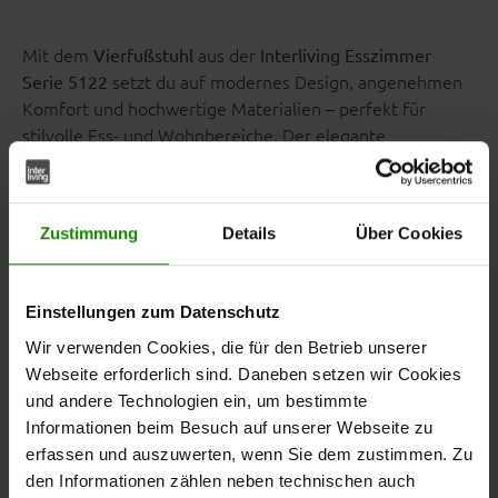
Mit dem
aus der
Vierfußstuhl
Interliving Esszimmer
setzt du auf modernes Design, angenehmen
Serie 5122
Komfort und hochwertige Materialien – perfekt für
stilvolle Ess- und Wohnbereiche. Der elegante
ist mit
bezogen,
Polsterstuhl
fangofarbenem Kunstleder
das nicht nur edel aussieht, sondern auch besonders
pflegeleicht ist. Das stabile
Gestell aus gebürstetem
Zustimmung
Details
Über Cookies
sorgt für eine zeitlose Optik und eine
Edelstahl
langlebige Konstruktion – ideal für den täglichen Einsatz.
Einstellungen zum Datenschutz
Wir verwenden Cookies, die für den Betrieb unserer
Webseite erforderlich sind. Daneben setzen wir Cookies
Komfort, der überzeugt –
und andere Technologien ein, um bestimmte
dank durchdachter
Informationen beim Besuch auf unserer Webseite zu
erfassen und auszuwerten, wenn Sie dem zustimmen. Zu
Polsterung
den Informationen zählen neben technischen auch