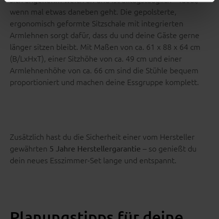
wenn mal etwas daneben geht. Die gepolsterte,
ergonomisch geformte Sitzschale mit integrierten
Armlehnen sorgt dafür, dass du und deine Gäste gerne
länger sitzen bleibt. Mit Maßen von ca. 61 x 88 x 64 cm
(B/LxHxT), einer Sitzhöhe von ca. 49 cm und einer
Armlehnenhöhe von ca. 66 cm sind die Stühle bequem
proportioniert und machen deine Essgruppe komplett.
Zusätzlich hast du die Sicherheit einer vom Hersteller
gewährten
– so genießt du
5 Jahre Herstellergarantie
dein neues Esszimmer-Set lange und entspannt.
Planungstipps für deine