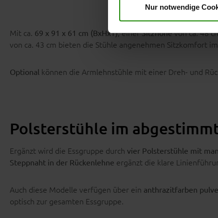
Nur notwendige Cook
Mit ca.
, einer
von ca. 48 c
69 x 91 x 61 cm (BxHxT)
Sitzhöhe
von ca. 43 cm bieten die Stühle angenehmen Sitzkomfort im 
können die Armlehnstühle mit einer Dreh- und Rüc
Optional
Polsterstühle im abgestimm
Ergänzt wird die Essgruppe durch
vier Polsterstühle mit m
ergänzt die klare Linienführu
Steppnaht in der Rückenlehne
Auch diese Modelle verfügen über ein
anthrazitfarben pulve
optisch zur gesamten Essgruppe.