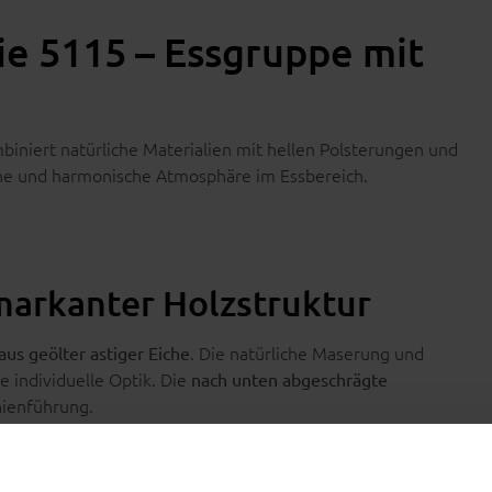
ie 5115 – Essgruppe mit
iniert natürliche Materialien mit hellen Polsterungen und
he und harmonische Atmosphäre im Essbereich.
 markanter Holzstruktur
. Die natürliche Maserung und
aus geölter astiger Eiche
e individuelle Optik. Die
nach unten abgeschrägte
nienführung.