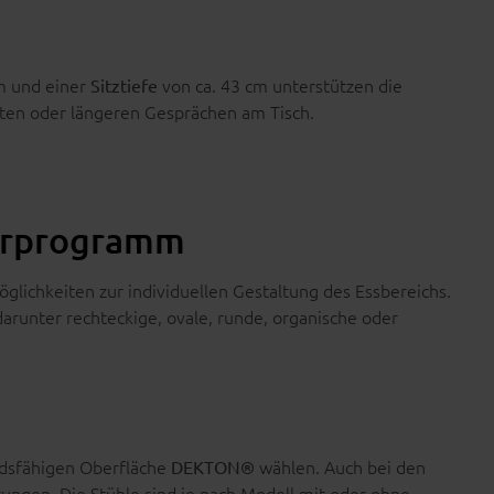
m und einer
von ca. 43 cm unterstützen die
Sitztiefe
ten oder längeren Gesprächen am Tisch.
merprogramm
glichkeiten zur individuellen Gestaltung des Essbereichs.
arunter rechteckige, ovale, runde, organische oder
ndsfähigen Oberfläche
wählen. Auch bei den
DEKTON®
rungen. Die Stühle sind je nach Modell mit oder ohne