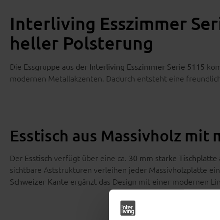
Interliving Esszimmer Ser
heller Polsterung
Die
komb
Essgruppe aus der Interliving Esszimmer Serie 5115
modernen Metallakzenten. Dadurch entsteht eine freundlic
Esstisch aus Massivholz mit
Der
verfügt über eine ca.
Esstisch
30 mm starke Tischplatte 
sichtbare Aststrukturen verleihen jeder Massivholzplatte ein
ergänzt das Design mit einer modernen Li
Schweizer Kante