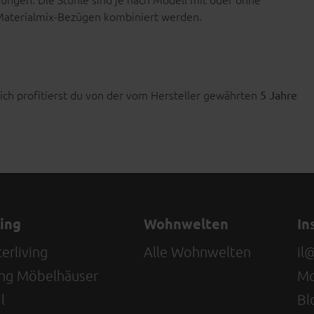
r Materialmix-Bezügen kombiniert werden.
ich profitierst du von der vom Hersteller gewährten
5 Jahre
ving
Wohnwelten
In
erliving
Alle Wohnwelten
il
ving Möbelhäuser
Mo
l
Bl