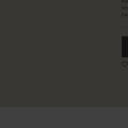
Kon
Um
Fac