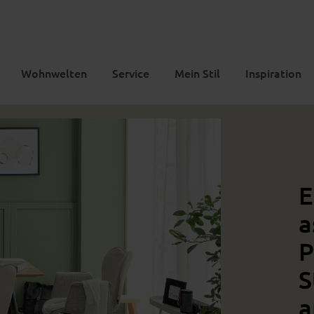
Wohnwelten
Service
Mein Stil
Inspiration
E
a
P
S
a