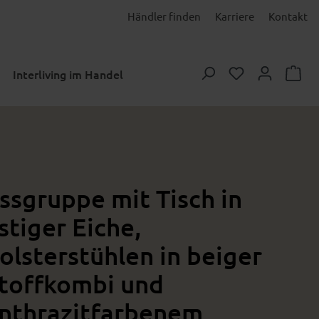
Händler finden
Karriere
Kontakt
Du hast 0 Prod
Interliving im Handel
ssgruppe mit Tisch in
stiger Eiche,
olsterstühlen in beiger
toffkombi und
nthrazitfarbenem