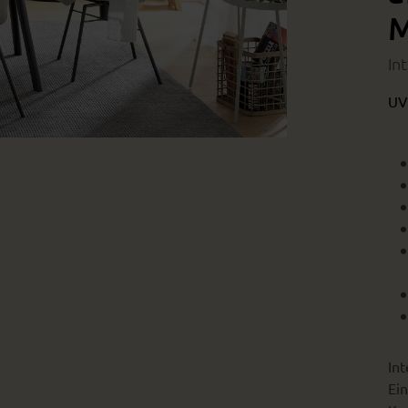
M
In
UV
Int
Ein