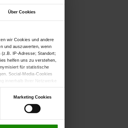
Über Cookies
tzen wir Cookies und andere
sen und auszuwerten, wenn
(z.B. IP-Adresse; Standort;
ies helfen uns zu verstehen,
misiert für statistische
gen. Social-Media-Cookies
g innerhalb Ihrer Netzwerke
kies zulassen möchten.
verstanden
“, wenn Sie mit
Marketing Cookies
treffen. Sie können eine
n lesen Sie bitte unsere