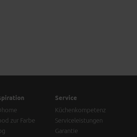
spiration
Service
@home
Küchenkompetenz
od zur Farbe
Serviceleistungen
og
Garantie