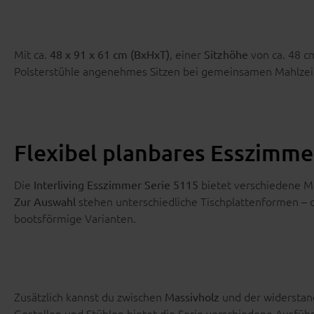
Mit ca.
, einer
von ca. 48 c
48 x 91 x 61 cm (BxHxT)
Sitzhöhe
Polsterstühle angenehmes Sitzen bei gemeinsamen Mahlzei
Flexibel planbares Esszim
Die
bietet verschiedene Mö
Interliving Esszimmer Serie 5115
stehen unterschiedliche Tischplattenformen – d
Zur Auswahl
bootsförmige Varianten.
Zusätzlich kannst du zwischen
und der widersta
Massivholz
Gestellen und Stühlen bietet die Serie verschiedene Ausfüh