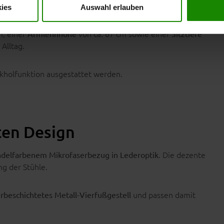
ies
Auswahl erlauben
m, einer
von ca. 67 cm sowie einer
Armlehnhöhe
Sitztiefe
Alltag.
kholfunktion ausgestattet werden.
ten Design
. Die dezente
andelfarbenem Mikrofaserbezug in Lederoptik
ng der Stühle.
und passen damit
rbeschichtetes Metall-Vierfußgestell