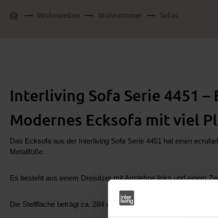
Wohnwelten
Wohnzimmer
Sofas
Interliving Sofa Serie 4451 –
Modernes Ecksofa mit viel Pl
Das Ecksofa aus der Interliving Sofa Serie 4451 hat einen ecrufa
Metallfüße.
Es besteht aus einem Dreisitzer mit Armlehne links und einem Z
Die Stellfläche beträgt ca.
284 x 197 cm (B x T, von links nach rec