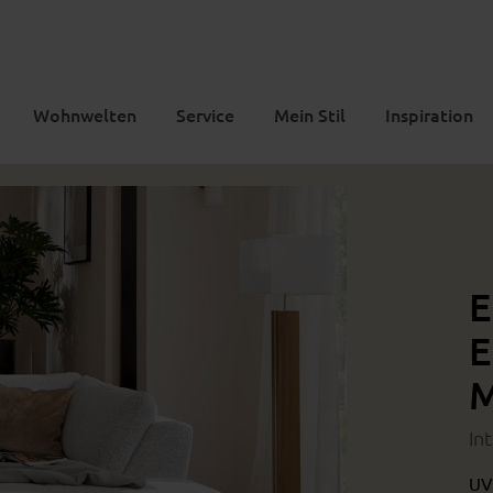
Wohnwelten
Service
Mein Stil
Inspiration
E
E
M
In
UV