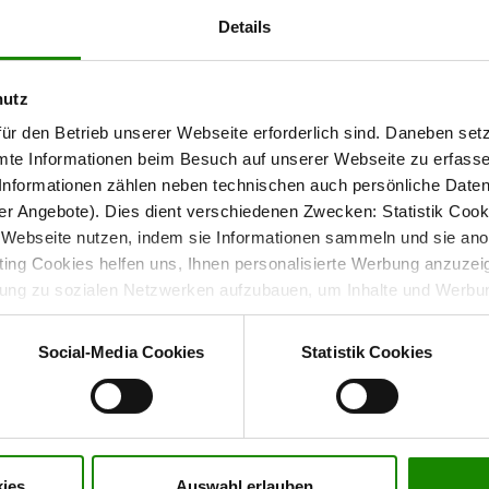
Details
auf Wellenfedern. Die Rückenlehnen sind ebenfalls mit
hutz
 Originalstoff bezogen.
ür den Betrieb unserer Webseite erforderlich sind. Daneben se
mte Informationen beim Besuch auf unserer Webseite zu erfas
nformationen zählen neben technischen auch persönliche Daten 
r Angebote). Dies dient verschiedenen Zwecken: Statistik Cook
Mehrpreis erhältlich.
Webseite nutzen, indem sie Informationen sammeln und sie anony
ng Cookies helfen uns, Ihnen personalisierte Werbung anzuzei
 Komfort und individuelle
dung zu sozialen Netzwerken aufzubauen, um Inhalte und Werbun
 entscheiden, welche Kategorien sie neben den notwendigen Coo
wenn Sie nur notwendige Cookies zulassen wollen, oder auf „
Ein
Social-Media Cookies
Statistik Cookies
nverstanden sind. Über „
Einstellungen
“ können sie eine Auswahl 
uhause ganz nach deinen Wünschen ein. Viele Ausstattungen sind
t mit Wirkung für die Zukunft widerrufen. Für weitere Informatione
er Impressum finden Sie
hier
.
onen
ies
Auswahl erlauben