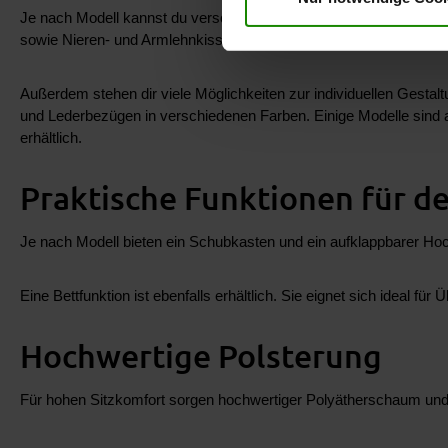
Je nach Modell kannst du verschiedene Komfort-Funktionen wählen
sowie Nieren- und Armlehnkissen. So passt du dein Sofa an deine
Außerdem stehen dir viele Möglichkeiten zur individuellen Gestal
und Lederbezügen in verschiedenen Farben. Einige Modelle sind
erhältlich.
Praktische Funktionen für de
Je nach Modell bieten ein Schubkasten und ein aufklappbarer Ho
Eine Bettfunktion ist ebenfalls erhältlich. Sie eignet sich ideal
Hochwertige Polsterung
Für hohen Sitzkomfort sorgen hochwertiger Polyätherschaum und d