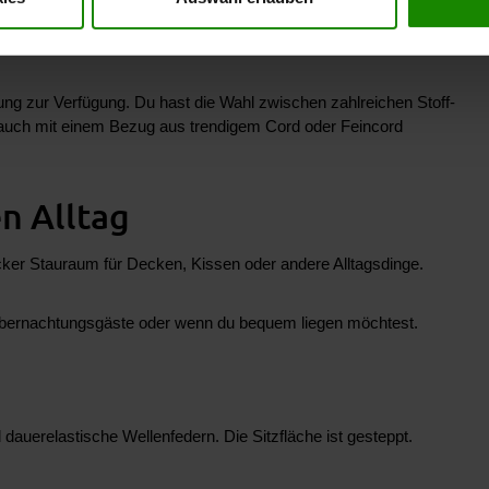
. Dazu gehören eine verstellbare Sitztiefe, Comfortkopfstützen
 persönlichen Bedürfnisse an.
tung zur Verfügung. Du hast die Wahl zwischen zahlreichen Stoff-
 auch mit einem Bezug aus trendigem Cord oder Feincord
n Alltag
cker Stauraum für Decken, Kissen oder andere Alltagsdinge.
 für Übernachtungsgäste oder wenn du bequem liegen möchtest.
auerelastische Wellenfedern. Die Sitzfläche ist gesteppt.