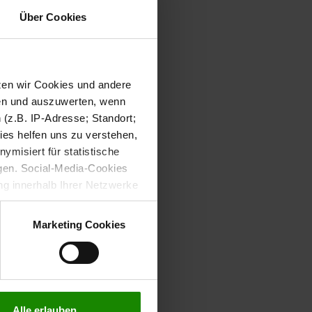
Über Cookies
tzen wir Cookies und andere
sen und auszuwerten, wenn
(z.B. IP-Adresse; Standort;
ies helfen uns zu verstehen,
misiert für statistische
gen. Social-Media-Cookies
g innerhalb Ihrer Netzwerke
kies zulassen möchten.
verstanden
“, wenn Sie mit
Marketing Cookies
treffen. Sie können eine
n lesen Sie bitte unsere
Alle erlauben