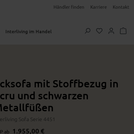
Händler finden
Karriere
Kontakt
Du hast 0 Prod
Interliving im Handel
cksofa mit Stoffbezug in
cru und schwarzen
etallfüßen
terliving Sofa Serie 4451
1.955,00 €
P ab