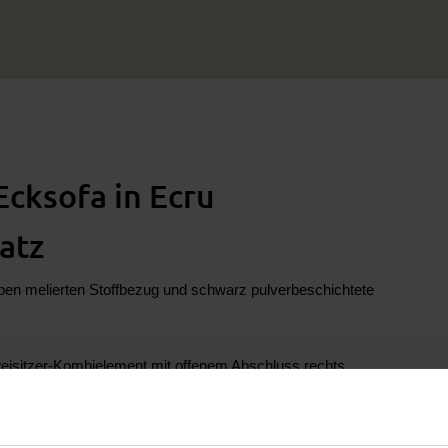
 Ecksofa in Ecru
atz
rben melierten Stoffbezug und schwarz pulverbeschichtete
weisitzer-Kombielement mit offenem Abschluss rechts.
hts)
. Die Sitzhöhe liegt bei ca.
45 cm
, die Sitztiefe bei ca.
68 cm
.