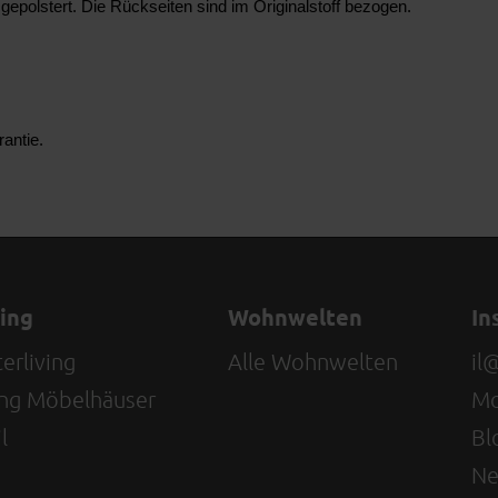
polstert. Die Rückseiten sind im Originalstoff bezogen.
rantie
.
ving
Wohnwelten
In
erliving
Alle Wohnwelten
il
ving Möbelhäuser
Mo
l
Bl
Ne