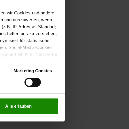
tzen wir Cookies und andere
sen und auszuwerten, wenn
(z.B. IP-Adresse; Standort;
ies helfen uns zu verstehen,
misiert für statistische
gen. Social-Media-Cookies
g innerhalb Ihrer Netzwerke
kies zulassen möchten.
verstanden
“, wenn Sie mit
Marketing Cookies
treffen. Sie können eine
n lesen Sie bitte unsere
Alle erlauben