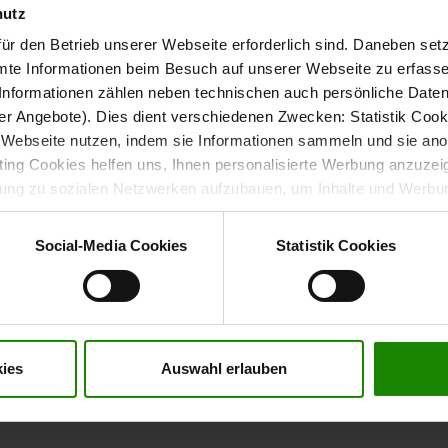
. Damit hast du ausreichend Platz für zwei Personen. Die
xL)
hutz
ür den Betrieb unserer Webseite erforderlich sind. Daneben se
as Ein- und Aussteigen.
Lattenrahmen und Matratzen sind
mte Informationen beim Besuch auf unserer Webseite zu erfas
nformationen zählen neben technischen auch persönliche Daten 
r Angebote). Dies dient verschiedenen Zwecken: Statistik Cook
Webseite nutzen, indem sie Informationen sammeln und sie anony
ng Cookies helfen uns, Ihnen personalisierte Werbung anzuzei
el anpassbar
dung zu sozialen Netzwerken aufzubauen, um Inhalte und Werbun
 entscheiden, welche Kategorien sie neben den notwendigen Coo
wenn Sie nur notwendige Cookies zulassen wollen, oder auf „
Ein
tet. Die Bettseiten sind keilverzinkt. Das sorgt für eine
Social-Media Cookies
Statistik Cookies
nverstanden sind. Über „
Einstellungen
“ können sie eine Auswahl 
t mit Wirkung für die Zukunft widerrufen. Für weitere Informatione
er Impressum finden Sie
hier
.
iegehöhe an deine Bedürfnisse anpassen. Die
schwarz
ren Stand.
ies
Auswahl erlauben