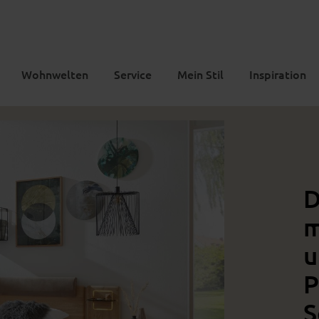
Wohnwelten
Service
Mein Stil
Inspiration
D
m
u
P
S