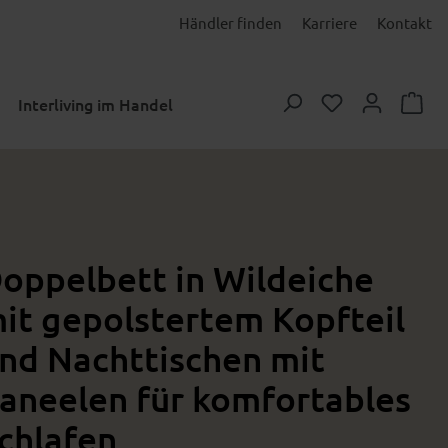
Händler finden
Karriere
Kontakt
Du hast 0 Prod
Interliving im Handel
oppelbett in Wildeiche
it gepolstertem Kopfteil
nd Nachttischen mit
aneelen für komfortables
chlafen