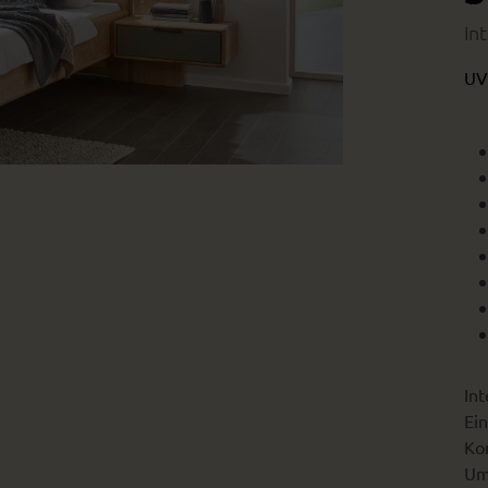
In
UV
Int
Ein
Kon
Um