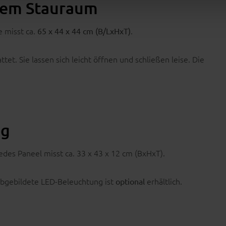
hem Stauraum
e misst ca.
.
65 x 44 x 44 cm (B/LxHxT)
et. Sie lassen sich leicht öffnen und schließen leise. Die
ng
edes Paneel misst ca. 33 x 43 x 12 cm (BxHxT).
abgebildete LED-Beleuchtung ist
erhältlich.
optional