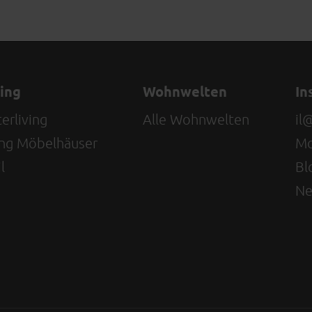
ving
Wohnwelten
In
erliving
Alle Wohnwelten
il
ving Möbelhäuser
Mo
l
Bl
Ne