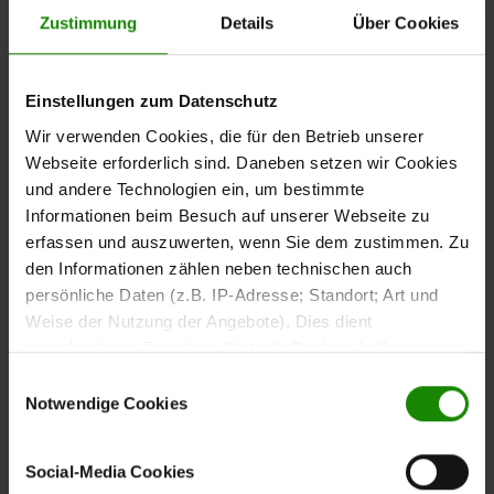
1026 – Bettgestell
Zustimmung
Details
Über Cookies
Das
Bettgestell aus der Interliving Schlafzimmer Serie
verbindet komfortable Ausstattung mit einem
1026
Einstellungen zum Datenschutz
modernen und harmonischen Design.
Wir verwenden Cookies, die für den Betrieb unserer
und ein
Champagnerfarbene Bettseiten
gepolstertes
Webseite erforderlich sind. Daneben setzen wir Cookies
Kopfteil mit champagnerfarbenem Kunstlederbezug
und andere Technologien ein, um bestimmte
sorgen für eine ruhige und wohnliche Ausstrahlung im
Informationen beim Besuch auf unserer Webseite zu
Schlafzimmer.
erfassen und auszuwerten, wenn Sie dem zustimmen. Zu
den Informationen zählen neben technischen auch
persönliche Daten (z.B. IP-Adresse; Standort; Art und
Weise der Nutzung der Angebote). Dies dient
Mit ca. 189 x 97 x 215 cm (BxHxL) und einer
Liegefläche
verschiedenen Zwecken: Statistik Cookies helfen uns zu
bietet das Doppelbett
von ca. 180 x 200 cm (B/L)
verstehen, wie Sie als Besucher unsere Webseite
Einwilligungsauswahl
ausreichend Platz für erholsamen Schlaf. Das schwebend
nutzen, indem sie Informationen sammeln und sie
Notwendige Cookies
gestaltete Fußteil verleiht dem Bett eine leichte Optik,
anonymisiert für statistische Zwecke auszuwerten.
während der Quersockel in Bianco-Eiche-Nachbildung das
Marketing Cookies helfen uns, Ihnen personalisierte
Social-Media Cookies
Gesamtbild harmonisch ergänzt.
Werbung anzuzeigen. Social-Media-Cookies ermöglichen