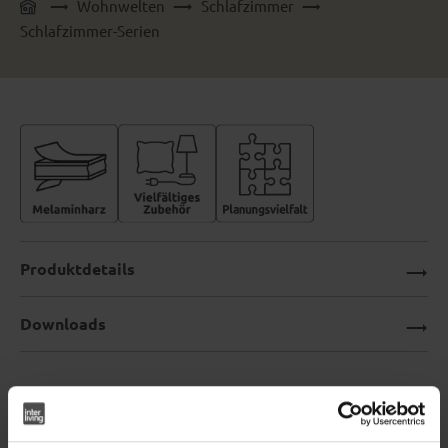
Wohnwelten
Schlafzimmer
Schlafzimmer-Serien
Produktdetails
Downloads
Interliving Schlafzimmer Serie